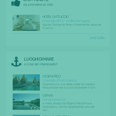
da prendere al volo
HOTEL GATTUCCIO
Cesenatico (FC) / Emilia-Romagna
Agosto Tempo di ferie v finalmente vacanze
in arrivo ...
vedi tutte
LUOGHI DI MARE
a cosa sei interessato?
CESENATICO
Cesenatico (Forli-Cesena)
Cesenatico è una delle mete più belle e
frequentate del turismo balneare in Em...
CERVIA
Cervia (Ravenna)
A metà strada tra Milano Marittima e
Cesenatico, Cervia rappresenta uno dei
cen...