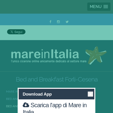
MENU
Bed and Breakfast Forli-Cesena
MARE IN ITALIA
BED AND BREAKFAST
Download App
BED AND BREAKFAST EMILIA-ROMAGNA
Scarica l'app di Mare in
BED AND BREAKFAST FORLI-CESENA
Italia