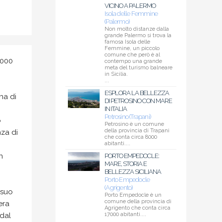
VICINO A PALERMO
Isola delle Femmine
(Palermo)
Non molto distanze dalla
grande Palermo si trova la
famosa Isola delle
Femmine, un piccolo
comune che però è al
8000
contempo una grande
meta del turismo balneare
in Sicilia.
...
ESPLORA LA BELLEZZA
na di
DI PETROSINO CON MARE
IN ITALIA
Petrosino (Trapani)
o
Petrosino è un comune
della provincia di Trapani
nza di
che conta circa 8000
abitanti....
n
PORTO EMPEDOCLE:
MARE, STORIA E
BELLEZZA SICILIANA
Porto Empedocle
(Agrigento)
 suo
Porto Empedocle è un
comune della provincia di
era
Agrigento che conta circa
dal
17000 abitanti....