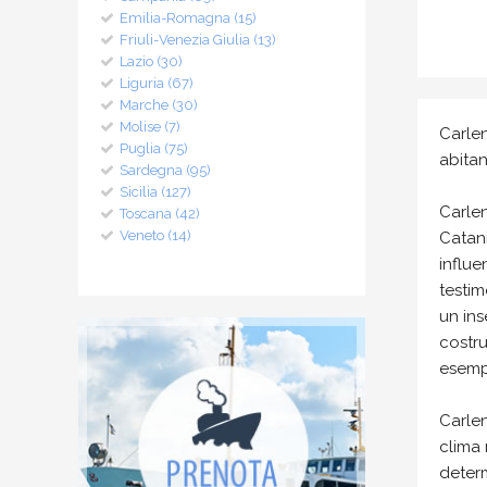
Emilia-Romagna (15)
Friuli-Venezia Giulia (13)
Lazio (30)
Liguria (67)
Marche (30)
Molise (7)
Carlen
Puglia (75)
abitant
Sardegna (95)
Sicilia (127)
Carlen
Toscana (42)
Veneto (14)
Catani
influe
testim
un ins
costru
esemp
Carlen
clima 
deter