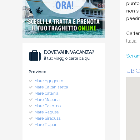
punto 
non si
paesin
Carlen
Italia!
DOVE VAI IN VACANZA?
Sei am
il tuo viaggio parte da qui
UBIC
Province
Mare Agrigento
Mare Caltanissetta
Mare Catania
Mare Messina
Mare Palermo
Mare Ragusa
Mare Siracusa
Mare Trapani