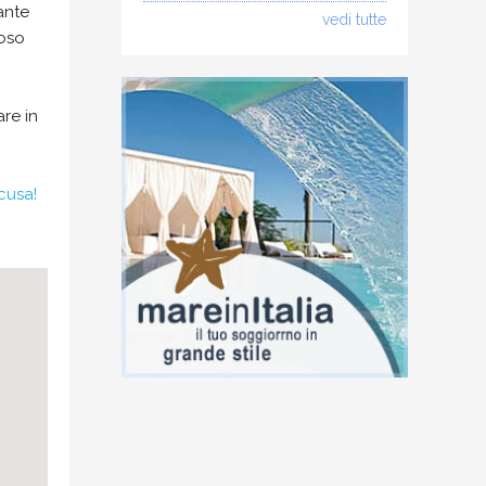
ante
vedi tutte
ioso
are in
cusa!