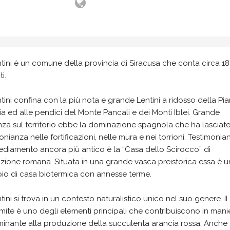
tini è un comune della provincia di Siracusa che conta circa 1
i.
tini confina con la più nota e grande Lentini a ridosso della Pia
a ed alle pendici del Monte Pancali e dei Monti Iblei. Grande
nza sul territorio ebbe la dominazione spagnola che ha lasciat
onianza nelle fortificazioni, nelle mura e nei torrioni. Testimonia
ediamento ancora più antico è la “Casa dello Scirocco” di
zione romana. Situata in una grande vasca preistorica essa è u
io di casa biotermica con annesse terme.
tini si trova in un contesto naturalistico unico nel suo genere. Il
mite è uno degli elementi principali che contribuiscono in mani
minante alla produzione della succulenta arancia rossa. Anche 