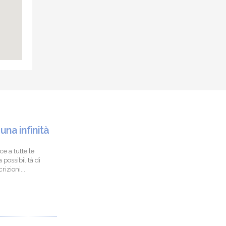
 una infinità
ce a tutte le
 possibilità di
izioni...