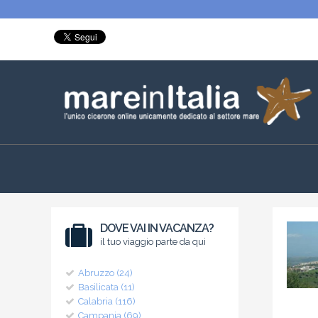
DOVE VAI IN VACANZA?
il tuo viaggio parte da qui
Abruzzo (24)
Basilicata (11)
Calabria (116)
Campania (69)