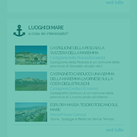
vedi tutte
LUOGHI DI MARE
a cosa sei interessato?
CASTIGLIONE DELLA PESCAIA LA
SVIZZERA DELLA MAREMMA
Castiglione della Pescaia (Grosseto)
Castiglione della Pescaia è un comune della
provincia di Grosseto situato nel t...
CASTAGNETO CARDUCCI: UNA GEMMA
DELLA MAREMMA LIVORNESE SULLA
COSTA DEGLI ETRUSCHI
Castagneto Carducci (Livorno)
Castagneto Carducci è un comune della
provincia di Livorno posto all’interno ...
ESPLORA MASSA: TESORO TOSCANO SUL
MARE
Massa (Massa-Carrara)
Storia, Spiagge e Bellezze Senza Tempo...
vedi tutte