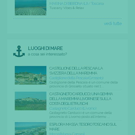
MARINA DI BIBBONA (LI) / Toscana
Tuscany Vibes & Relax
vedi tutte
LUOGHI DI MARE
a cosa sei interessato?
CASTIGLIONE DELLA PESCAIA LA
SVIZZERA DELLA MAREMMA
Castiglione della Pescaia (Grosseto)
Castiglione della Pescaia è un comune della
provincia di Grosseto situato nel t...
CASTAGNETO CARDUCCI: UNA GEMMA
DELLA MAREMMA LIVORNESE SULLA
COSTA DEGLI ETRUSCHI
Castagneto Carducci (Livorno)
Castagneto Carducci è un comune della
provincia di Livorno posto all’interno ...
ESPLORA MASSA: TESORO TOSCANO SUL
MARE
Massa (Massa-Carrara)