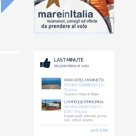
LAST MINUTE
da prendere al volo
PARK HOTEL MARINETTA
MARINA DI BIBBONA (LI) /
Toscana
Tuscany Vibes & Relax
CAMPEGGIO PRINCIPINA
MARINA DI GROSSETO
(GR) / Toscana
Estate 2026: prenota prima
con -10% di sconto
vedi tutte