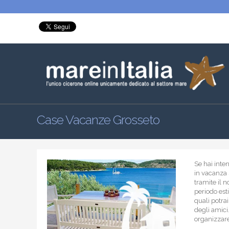
Case Vacanze Grosseto
Se hai inte
in vacanza 
tramite il n
periodo est
quali potra
degli amici…
organizzare