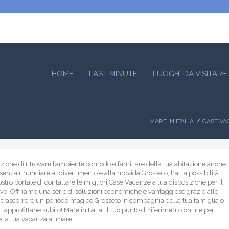
HOME
LAST MINUTE
LUOGHI DA VISITARE
MARE IN ITALIA
CASE VA
nzione di ritrovare l’ambiente comodo e familiare della tua abitazione anche
senza rinunciare al divertimento e alla movida Grosseto, hai la possibilità
ostro portale di contattare le migliori Case Vacanze a tua disposizione per il
ivo. Offriamo una serie di soluzioni economiche e vantaggiose grazie alle
i trascorrere un periodo magico Grosseto in compagnia della tua famiglia o
 approfittane subito! Mare in Italia, il tuo punto di riferimento online per
 la tua vacanza al mare!