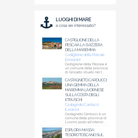
LUOGHI DI MARE
a cosa sei interessato?
CASTIGLIONE DELLA
PESCAIA LA SVIZZERA
DELLA MAREMMA
Castiglione della Pescaia
(Grosseto)
Castiglione della Pescaia è
un comune della provincia
di Grosseto situato nel t...
CASTAGNETO CARDUCCI:
UNA GEMMA DELLA
MAREMMA LIVORNESE
SULLA COSTA DEGLI
ETRUSCHI
Castagneto Carducci
(Livorno)
Castagneto Carducci è un
comune della provincia di
Livorno posto all’interno ...
ESPLORA MASSA:
TESORO TOSCANO SUL