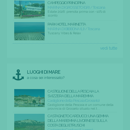
CAMPEGGIO PRINCIPINA
MARINA DI GROSSETO (GR) / Toscana
Estate 2026: prenota prima con -10% di
sconto
PARK HOTEL MARINETTA
MARINA DI BIBBONA (LI) / Toscana
Tuscany Vibes & Relax
vedi tutte
LUOGHI DI MARE
a cosa sei interessato?
CASTIGLIONE DELLA PESCAIA LA
SVIZZERA DELLA MAREMMA
Castiglione della Pescaia (Grosseto)
Castiglione della Pescaia è un comune della
provincia di Grosseto situato nel t...
CASTAGNETO CARDUCCI: UNA GEMMA
DELLA MAREMMA LIVORNESE SULLA
COSTA DEGLI ETRUSCHI
Castagneto Carducci (Livorno)