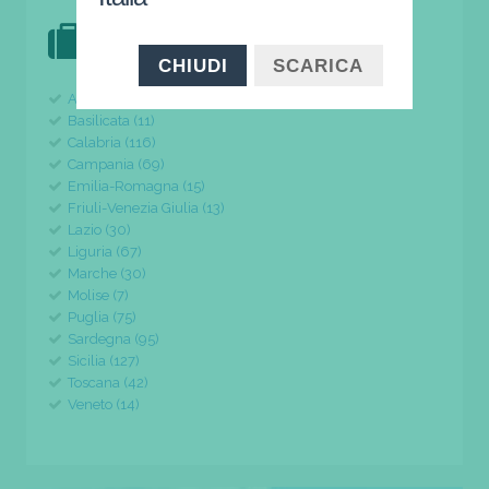
DOVE VAI IN VACANZA?
il tuo viaggio parte da qui
CHIUDI
SCARICA
Abruzzo (24)
Basilicata (11)
Calabria (116)
Campania (69)
Emilia-Romagna (15)
Friuli-Venezia Giulia (13)
Lazio (30)
Liguria (67)
Marche (30)
Molise (7)
Puglia (75)
Sardegna (95)
Sicilia (127)
Toscana (42)
Veneto (14)