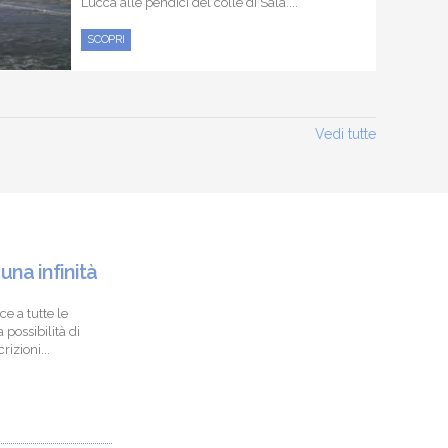
Lucca alle pendici del colle di Sala....
SCOPRI
Vedi tutte
 una infinità
ce a tutte le
 possibilità di
izioni...