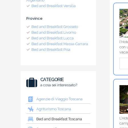
Argentario
Bed and Breakfast Versilia
Province
Bed and Breakfast Grosseto
Bed and Breakfast Livorno
Bed and Breakfast Lucca
l'Hot
Bed and Breakfast Massa-Carrara
con 
Bed and Breakfast Pisa
vacan
CATEGORIE
a cosa sei interessato?
Agenzie di Viaggio Toscana
Agriturismo Toscana
L’Hot
Bed and Breakfast Toscana
campa