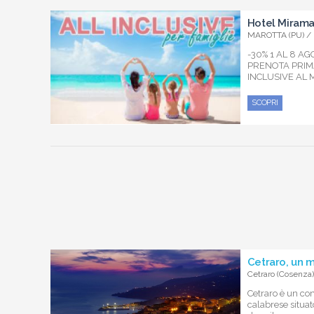
Hotel Miram
MAROTTA (PU) /
-30% 1 AL 8 A
PRENOTA PRIMA
INCLUSIVE AL
SCOPRI
Cetraro, un 
Cetraro (Cosenza)
Cetraro è un com
calabrese situat