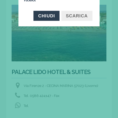
CHIUDI
SCARICA
PALACE LIDO HOTEL & SUITES
Via Firenze 2 - CECINA MARINA 57023 (Livorno)
Tel. 0586 424147 - Fax
Tel.