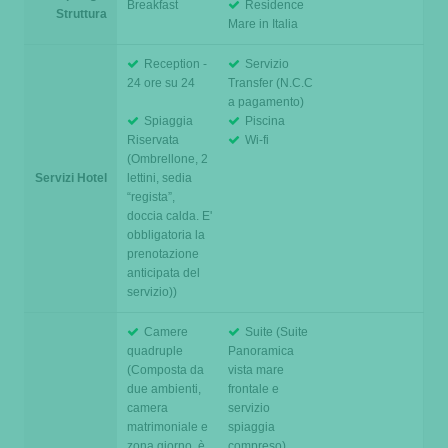
Breakfast
Residence
Struttura
Mare in Italia
Reception -
Servizio
24 ore su 24
Transfer (N.C.C
a pagamento)
Spiaggia
Piscina
Riservata
Wi-fi
(Ombrellone, 2
Servizi Hotel
lettini, sedia
“regista”,
doccia calda. E'
obbligatoria la
prenotazione
anticipata del
servizio))
Camere
Suite (Suite
quadruple
Panoramica
(Composta da
vista mare
due ambienti,
frontale e
camera
servizio
matrimoniale e
spiaggia
zona giorno, è
compreso)