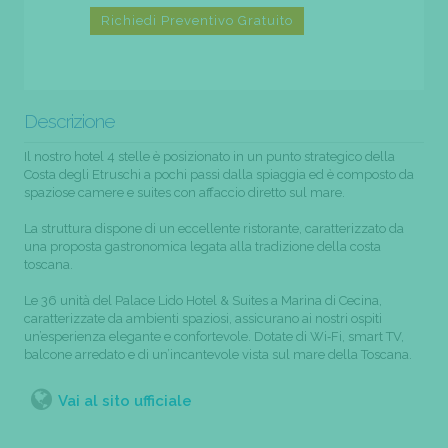
Richiedi Preventivo Gratuito
Descrizione
Il nostro hotel 4 stelle è posizionato in un punto strategico della
Costa degli Etruschi a pochi passi dalla spiaggia ed è composto da
spaziose camere e suites con affaccio diretto sul mare.
La struttura dispone di un eccellente ristorante, caratterizzato da
una proposta gastronomica legata alla tradizione della costa
toscana.
Le 36 unità del Palace Lido Hotel & Suites a Marina di Cecina,
caratterizzate da ambienti spaziosi, assicurano ai nostri ospiti
un’esperienza elegante e confortevole. Dotate di Wi‑Fi, smart TV,
balcone arredato e di un’incantevole vista sul mare della Toscana.
Vai al sito ufficiale