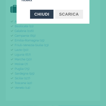
DOVE VAI IN VACANZA?
il tuo viaggio parte da qui
CHIUDI
SCARICA
Abruzzo (24)
Basilicata (11)
Calabria (116)
Campania (69)
Emilia-Romagna (15)
Friuli-Venezia Giulia (13)
Lazio (30)
Liguria (67)
Marche (30)
Molise (7)
Puglia (75)
Sardegna (95)
Sicilia (127)
Toscana (42)
Veneto (14)