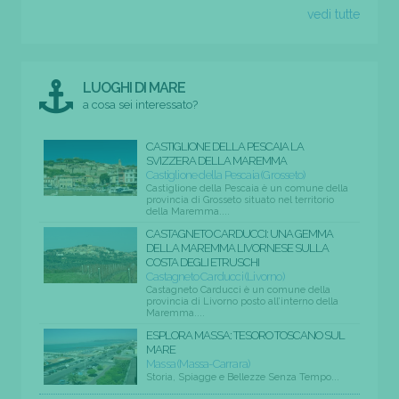
vedi tutte
LUOGHI DI MARE
a cosa sei interessato?
CASTIGLIONE DELLA PESCAIA LA
SVIZZERA DELLA MAREMMA
Castiglione della Pescaia (Grosseto)
Castiglione della Pescaia è un comune della
provincia di Grosseto situato nel territorio
della Maremma....
CASTAGNETO CARDUCCI: UNA GEMMA
DELLA MAREMMA LIVORNESE SULLA
COSTA DEGLI ETRUSCHI
Castagneto Carducci (Livorno)
Castagneto Carducci è un comune della
provincia di Livorno posto all’interno della
Maremma....
ESPLORA MASSA: TESORO TOSCANO SUL
MARE
Massa (Massa-Carrara)
Storia, Spiagge e Bellezze Senza Tempo...