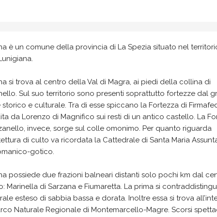
a è un comune della provincia di La Spezia situato nel territori
Lunigiana.
a si trova al centro della Val di Magra, ai piedi della collina di
ello. Sul suo territorio sono presenti soprattutto fortezze dal 
 storico e culturale. Tra di esse spiccano la Fortezza di Firmafe
ita da Lorenzo di Magnifico sui resti di un antico castello. La F
zanello, invece, sorge sul colle omonimo. Per quanto riguarda
itettura di culto va ricordata la Cattedrale di Santa Maria Assunta
romanico-gotico.
a possiede due frazioni balneari distanti solo pochi km dal ce
o: Marinella di Sarzana e Fiumaretta. La prima si contraddisting
orale esteso di sabbia bassa e dorata. Inoltre essa si trova all’int
rco Naturale Regionale di Montemarcello-Magre. Scorsi spettac