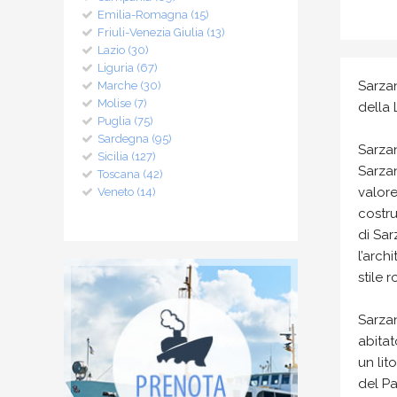
Emilia-Romagna (15)
Friuli-Venezia Giulia (13)
Lazio (30)
Liguria (67)
Sarzan
Marche (30)
Molise (7)
della 
Puglia (75)
Sardegna (95)
Sarzan
Sicilia (127)
Sarzan
Toscana (42)
valore
Veneto (14)
costru
di Sar
l’arch
stile 
Sarzan
abitat
un lit
del Pa