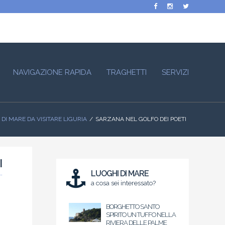
NAVIGAZIONE RAPIDA
TRAGHETTI
SERVIZI
DI MARE DA VISITARE LIGURIA
SARZANA NEL GOLFO DEI POETI
I
LUOGHI DI MARE
a cosa sei interessato?
BORGHETTO SANTO
SPIRITO UN TUFFO NELLA
RIVIERA DELLE PALME