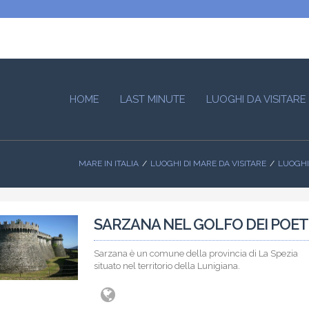
HOME
LAST MINUTE
LUOGHI DA VISITARE
MARE IN ITALIA
LUOGHI DI MARE DA VISITARE
LUOGHI 
SARZANA NEL GOLFO DEI POET
Sarzana è un comune della provincia di La Spezia
situato nel territorio della Lunigiana.