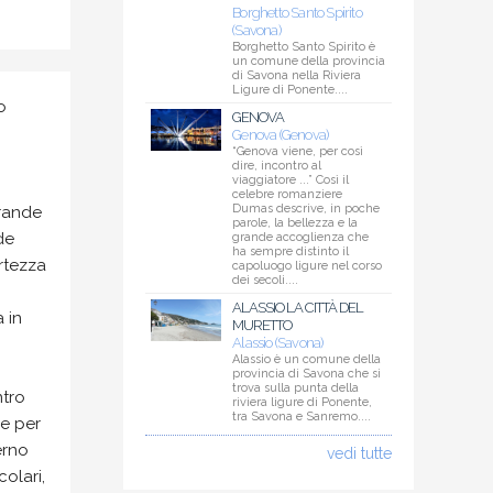
Borghetto Santo Spirito
(Savona)
Borghetto Santo Spirito è
un comune della provincia
di Savona nella Riviera
Ligure di Ponente....
o
GENOVA
Genova (Genova)
“Genova viene, per così
dire, incontro al
viaggiatore ...” Così il
celebre romanziere
Dumas descrive, in poche
grande
parole, la bellezza e la
de
grande accoglienza che
ha sempre distinto il
ortezza
capoluogo ligure nel corso
dei secoli....
ALASSIO LA CITTÀ DEL
 in
MURETTO
Alassio (Savona)
Alassio è un comune della
provincia di Savona che si
trova sulla punta della
ntro
riviera ligure di Ponente,
tra Savona e Sanremo....
ue per
erno
vedi tutte
olari,