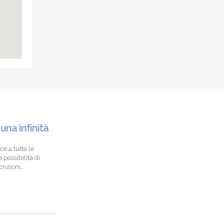
 una infinità
ce a tutte le
 possibilità di
izioni...