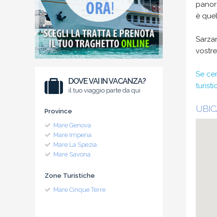
panora
è quel
Sarzan
vostr
Se cer
DOVE VAI IN VACANZA?
turisti
il tuo viaggio parte da qui
UBIC
Province
Mare Genova
Mare Imperia
Mare La Spezia
Mare Savona
Zone Turistiche
Mare Cinque Terre