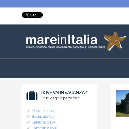
DOVE VAI IN VACANZA?
il tuo viaggio parte da qui
Abruzzo (24)
Basilicata (11)
Calabria (116)
Campania (69)