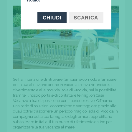
CHIUDI
SCARICA
Se hai intenzione di ritrovare l’ambiente comodo e familiare
della tua abitazione anche in vacanza senza rinunciare al
divertimento e alla movida Isola di Procida, hai la possibilità
tramite il nostro portale di contattare le migliori Case
Vacanze a tua disposizione per il periodo estivo. Offriamo
una serie di soluzioni economiche e vantaggiose grazie alle
quali potrai trascorrere un periodo magico Isola di Procida in
compagnia della tua famiglia o degli amici… approfittane
subito! Mare in Italia, il tuo punto di riferimento online per
organizzare la tua vacanza al mare!