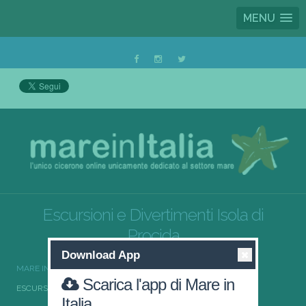
MENU
Escursioni e Divertimenti Isola di
Procida
Download App
MARE IN ITALIA
ESCURSIONI E DIVERTIMENTI
Scarica l'app di Mare in
ESCURSIONI E DIVERTIMENTI ISOLA DI PROCIDA
Italia