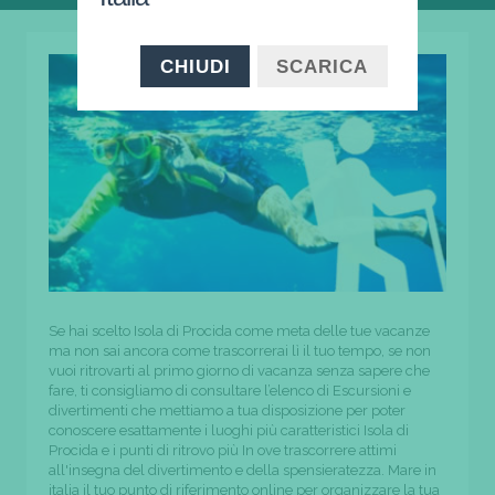
CHIUDI
SCARICA
Se hai scelto Isola di Procida come meta delle tue vacanze
ma non sai ancora come trascorrerai lì il tuo tempo, se non
vuoi ritrovarti al primo giorno di vacanza senza sapere che
fare, ti consigliamo di consultare l’elenco di Escursioni e
divertimenti che mettiamo a tua disposizione per poter
conoscere esattamente i luoghi più caratteristici Isola di
Procida e i punti di ritrovo più In ove trascorrere attimi
all'insegna del divertimento e della spensieratezza. Mare in
italia il tuo punto di riferimento online per organizzare la tua