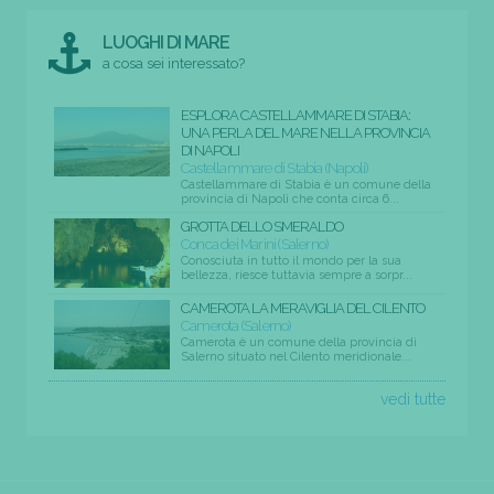
LUOGHI DI MARE
a cosa sei interessato?
ESPLORA CASTELLAMMARE DI STABIA:
UNA PERLA DEL MARE NELLA PROVINCIA
DI NAPOLI
Castellammare di Stabia (Napoli)
Castellammare di Stabia è un comune della
provincia di Napoli che conta circa 6...
GROTTA DELLO SMERALDO
Conca dei Marini (Salerno)
Conosciuta in tutto il mondo per la sua
bellezza, riesce tuttavia sempre a sorpr...
CAMEROTA LA MERAVIGLIA DEL CILENTO
Camerota (Salerno)
Camerota è un comune della provincia di
Salerno situato nel Cilento meridionale...
vedi tutte