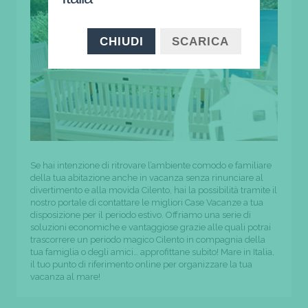
CHIUDI
SCARICA
Se hai intenzione di ritrovare l’ambiente comodo e familiare
della tua abitazione anche in vacanza senza rinunciare al
divertimento e alla movida Cilento, hai la possibilità tramite il
nostro portale di contattare le migliori Case Vacanze a tua
disposizione per il periodo estivo. Offriamo una serie di
soluzioni economiche e vantaggiose grazie alle quali potrai
trascorrere un periodo magico Cilento in compagnia della
tua famiglia o degli amici… approfittane subito! Mare in Italia,
il tuo punto di riferimento online per organizzare la tua
vacanza al mare!