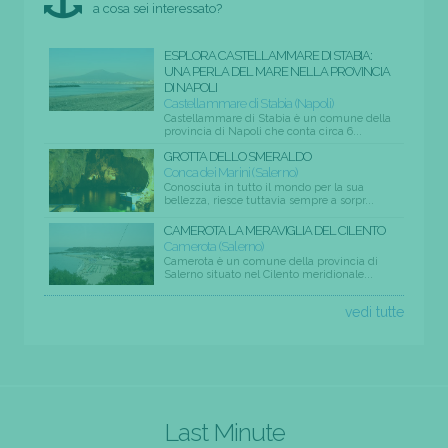
a cosa sei interessato?
ESPLORA CASTELLAMMARE DI STABIA:
UNA PERLA DEL MARE NELLA PROVINCIA
DI NAPOLI
Castellammare di Stabia (Napoli)
Castellammare di Stabia è un comune della
provincia di Napoli che conta circa 6...
GROTTA DELLO SMERALDO
Conca dei Marini (Salerno)
Conosciuta in tutto il mondo per la sua
bellezza, riesce tuttavia sempre a sorpr...
CAMEROTA LA MERAVIGLIA DEL CILENTO
Camerota (Salerno)
Camerota è un comune della provincia di
Salerno situato nel Cilento meridionale...
vedi tutte
Last Minute