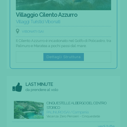
Villaggio Cilento Azzurro
Villaggi Turistici Vibonati
VIBONATI (SA)
Il Cilento Azzurro é incastonato nel Golfo di Policastro, tra
Palinuro e Maratea a pochi passi dal mare.
Dettagli Struttura
LAST MINUTE
da prendere al volo
CINQUESTELLE ALBERGO DEL CENTRO
STORICO
PALINURO (SA) / Campania
Vacanza Zero Pensieri - Cinquestelle
vedi tutte