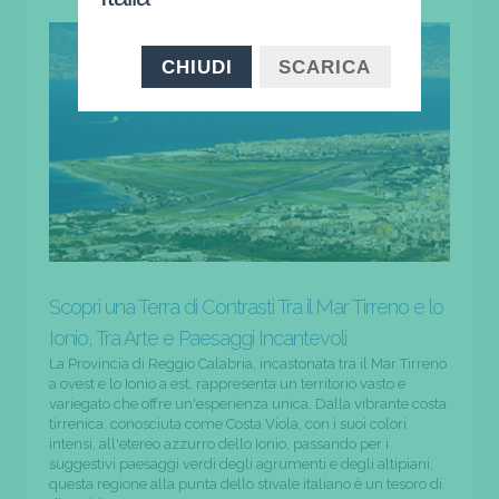
CHIUDI
SCARICA
Scopri una Terra di Contrasti Tra il Mar Tirreno e lo
Ionio, Tra Arte e Paesaggi Incantevoli
La Provincia di Reggio Calabria, incastonata tra il Mar Tirreno
a ovest e lo Ionio a est, rappresenta un territorio vasto e
variegato che offre un'esperienza unica. Dalla vibrante costa
tirrenica, conosciuta come Costa Viola, con i suoi colori
intensi, all'etereo azzurro dello Ionio, passando per i
suggestivi paesaggi verdi degli agrumenti e degli altipiani,
questa regione alla punta dello stivale italiano è un tesoro di