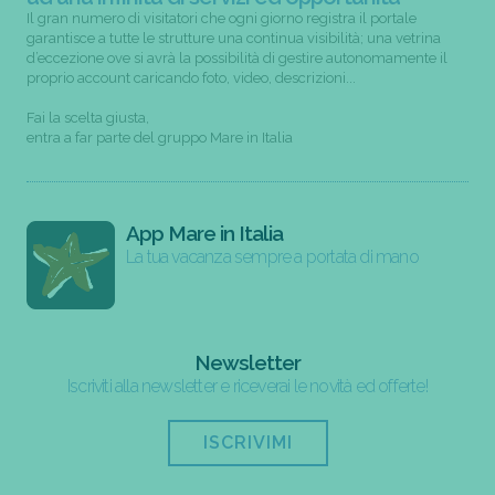
Il gran numero di visitatori che ogni giorno registra il portale
garantisce a tutte le strutture una continua visibilità; una vetrina
d’eccezione ove si avrà la possibilità di gestire autonomamente il
proprio account caricando foto, video, descrizioni...
Fai la scelta giusta,
entra a far parte del gruppo Mare in Italia
App Mare in Italia
La tua vacanza sempre a portata di mano
Newsletter
Iscriviti alla newsletter e riceverai le novità ed offerte!
ISCRIVIMI