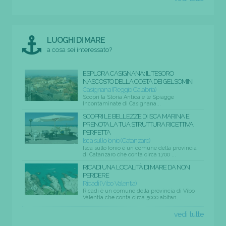
LUOGHI DI MARE
a cosa sei interessato?
ESPLORA CASIGNANA: IL TESORO
NASCOSTO DELLA COSTA DEI GELSOMINI
Casignana (Reggio Calabria)
Scopri la Storia Antica e le Spiagge
Incontaminate di Casignana...
SCOPRI LE BELLEZZE DI ISCA MARINA E
PRENOTA LA TUA STRUTTURA RICETTIVA
PERFETTA
Isca sullo Ionio (Catanzaro)
Isca sullo Ionio è un comune della provincia
di Catanzaro che conta circa 1700 ...
RICADI UNA LOCALITÀ DI MARE DA NON
PERDERE
Ricadi (Vibo Valentia)
Ricadi è un comune della provincia di Vibo
Valentia che conta circa 5000 abitan...
vedi tutte