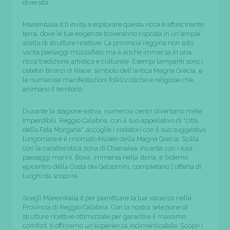
diversità.
Mareinitalia.it ti invita a esplorare questa ricca e affascinante
terra, dove le tue esigenze troveranno risposta in un'ampia
scelta di strutture ricettive. La provincia reggina non solo
vanta paesaggi mozzafiato ma è anche immersa in una
ricca tradizione artistica e culturale. Esempi lampanti sono i
celebri Bronzi di Riace, simbolo dell'antica Magna Grecia, e
le numerose manifestazioni folkloristiche e religiose che
animano il territorio.
Durante la stagione estiva, numerosi centri diventano mete
imperdibili. Reggio Calabria, con il suo appellativo di "città
della Fata Morgana", accoglie i visitatori con il suo suggestivo
lungomare e il rinomato Museo della Magna Grecia. Scilla,
con la caratteristica zona di Chianalea, incanta con i suoi
paesaggi marini. Bova, immersa nella storia, e Siderno,
epicentro della Costa dei Gelsomini, completano l'offerta di
luoghi da scoprire.
Scegli Mareinitalia.it per pianificare la tua vacanza nella
Provincia di Reggio Calabria. Con la nostra selezione di
strutture ricettive ottimizzate per garantire il massimo
comfort, ti offriremo un'esperienza indimenticabile. Scopri i