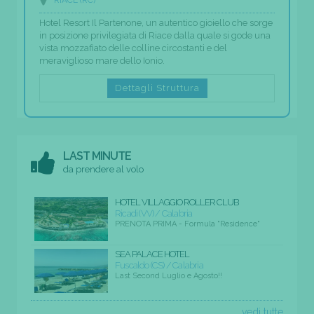
RIACE (RC)
Hotel Resort Il Partenone, un autentico gioiello che sorge
in posizione privilegiata di Riace dalla quale si gode una
vista mozzafiato delle colline circostanti e del
meraviglioso mare dello Ionio.
Dettagli Struttura
LAST MINUTE
da prendere al volo
HOTEL VILLAGGIO ROLLER CLUB
Ricadi (VV) / Calabria
PRENOTA PRIMA - Formula "Residence"
SEA PALACE HOTEL
Fuscaldo (CS) / Calabria
Last Second Luglio e Agosto!!
vedi tutte