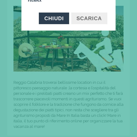
CHIUDI
SCARICA
Reggio Calabria troverai bellissime location in cui il
pittoresco paesaggio naturale ,la cortesia e l’ospitalità del
personale e i prelibati piatti creano un mix perfetto che ti farà
trascorrere piacevoli momenti in questi agriturismo. Se vuoi
scoprire il folklore e la tradizione che fungono da cornice alla
degustazione dei piatti tipici, non resta che scegliere tra gli
agriturismo proposti da Mare In Italia basta un click! Mare in
italia, il tuo punto di riferimento online per organizzare la tua
vacanza al mare!