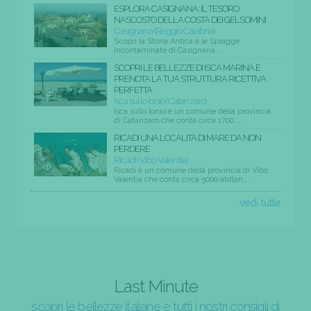
ESPLORA CASIGNANA: IL TESORO
NASCOSTO DELLA COSTA DEI GELSOMINI
Casignana (Reggio Calabria)
Scopri la Storia Antica e le Spiagge
Incontaminate di Casignana...
SCOPRI LE BELLEZZE DI ISCA MARINA E
PRENOTA LA TUA STRUTTURA RICETTIVA
PERFETTA
Isca sullo Ionio (Catanzaro)
Isca sullo Ionio è un comune della provincia
di Catanzaro che conta circa 1700 ...
RICADI UNA LOCALITÀ DI MARE DA NON
PERDERE
Ricadi (Vibo Valentia)
Ricadi è un comune della provincia di Vibo
Valentia che conta circa 5000 abitan...
vedi tutte
Last Minute
scopri le bellezze italiane e tutti i nostri consigli di