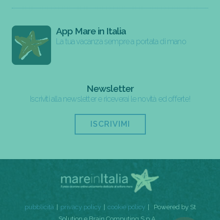
App Mare in Italia
La tua vacanza sempre a portata di mano
Newsletter
Iscriviti alla newsletter e riceverai le novità ed offerte!
ISCRIVIMI
pubblicità
privacy policy
cookie policy
Powered by St
Solution e Brain Computing S.p.A.