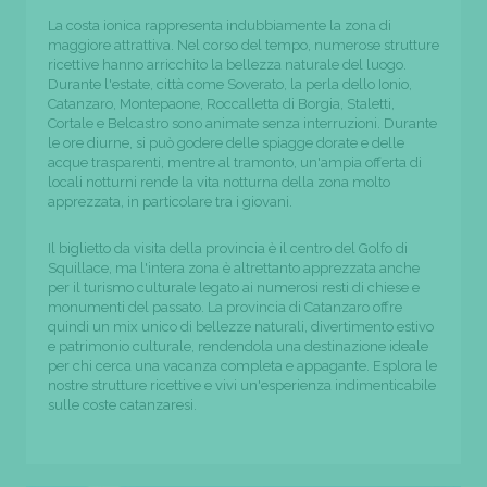
La costa ionica rappresenta indubbiamente la zona di
maggiore attrattiva. Nel corso del tempo, numerose strutture
ricettive hanno arricchito la bellezza naturale del luogo.
Durante l'estate, città come Soverato, la perla dello Ionio,
Catanzaro, Montepaone, Roccalletta di Borgia, Staletti,
Cortale e Belcastro sono animate senza interruzioni. Durante
le ore diurne, si può godere delle spiagge dorate e delle
acque trasparenti, mentre al tramonto, un'ampia offerta di
locali notturni rende la vita notturna della zona molto
apprezzata, in particolare tra i giovani.
Il biglietto da visita della provincia è il centro del Golfo di
Squillace, ma l'intera zona è altrettanto apprezzata anche
per il turismo culturale legato ai numerosi resti di chiese e
monumenti del passato. La provincia di Catanzaro offre
quindi un mix unico di bellezze naturali, divertimento estivo
e patrimonio culturale, rendendola una destinazione ideale
per chi cerca una vacanza completa e appagante. Esplora le
nostre strutture ricettive e vivi un'esperienza indimenticabile
sulle coste catanzaresi.