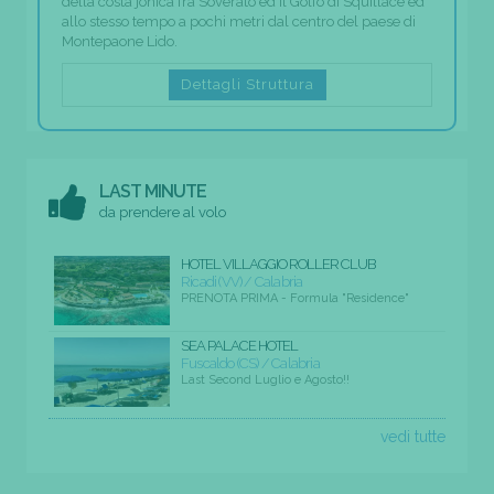
della costa jonica fra Soverato ed il Golfo di Squillace ed
allo stesso tempo a pochi metri dal centro del paese di
Montepaone Lido.
Dettagli Struttura
LAST MINUTE
da prendere al volo
HOTEL VILLAGGIO ROLLER CLUB
Ricadi (VV) / Calabria
PRENOTA PRIMA - Formula "Residence"
SEA PALACE HOTEL
Fuscaldo (CS) / Calabria
Last Second Luglio e Agosto!!
vedi tutte