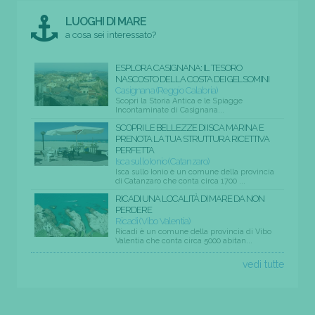
LUOGHI DI MARE
a cosa sei interessato?
ESPLORA CASIGNANA: IL TESORO
NASCOSTO DELLA COSTA DEI GELSOMINI
Casignana (Reggio Calabria)
Scopri la Storia Antica e le Spiagge
Incontaminate di Casignana...
SCOPRI LE BELLEZZE DI ISCA MARINA E
PRENOTA LA TUA STRUTTURA RICETTIVA
PERFETTA
Isca sullo Ionio (Catanzaro)
Isca sullo Ionio è un comune della provincia
di Catanzaro che conta circa 1700 ...
RICADI UNA LOCALITÀ DI MARE DA NON
PERDERE
Ricadi (Vibo Valentia)
Ricadi è un comune della provincia di Vibo
Valentia che conta circa 5000 abitan...
vedi tutte