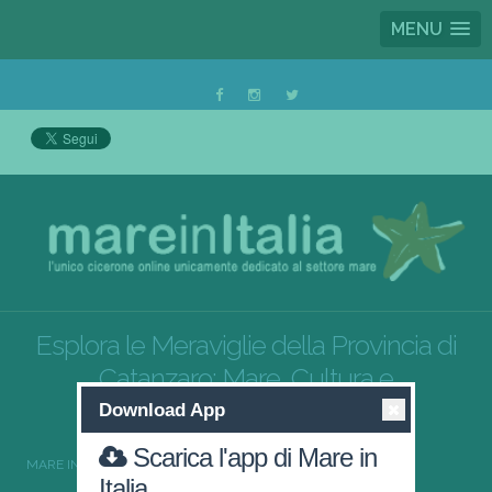
MENU
Esplora le Meraviglie della Provincia di
Catanzaro: Mare, Cultura e
Divertimento
Download App
Scarica l'app di Mare in
MARE IN ITALIA
CALABRIA
CATANZARO
Italia