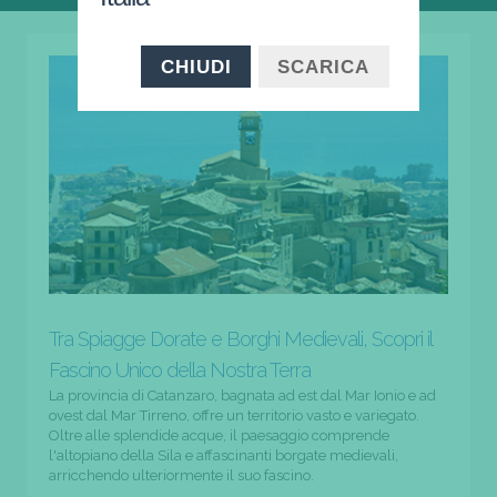
CHIUDI
SCARICA
Tra Spiagge Dorate e Borghi Medievali, Scopri il
Fascino Unico della Nostra Terra
La provincia di Catanzaro, bagnata ad est dal Mar Ionio e ad
ovest dal Mar Tirreno, offre un territorio vasto e variegato.
Oltre alle splendide acque, il paesaggio comprende
l'altopiano della Sila e affascinanti borgate medievali,
arricchendo ulteriormente il suo fascino.