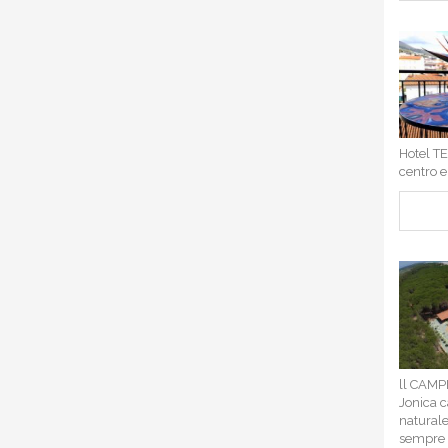
Hotel TE
centro e 
ll CAMP
Jonica c
naturale
sempre t