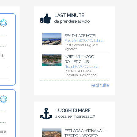
LAST MINUTE
da prendere al volo
SEA PALACE HOTEL
Fuscaldo (CS) / Calabria
Last Second Luglio e
Agosto!!
lla
HOTEL VILLAGGIO
ROLLER CLUB
Ricadi (VV) / Calabria
PRENOTA PRIMA -
Formula "Residence"
vedi tutte
LUOGHI DI MARE
a cosa sei interessato?
ESPLORA CASIGNANA: IL
vere
TESORO NASCOSTO