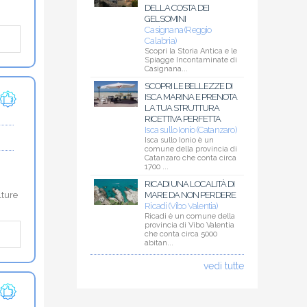
DELLA COSTA DEI
GELSOMINI
Casignana (Reggio
Calabria)
Scopri la Storia Antica e le
Spiagge Incontaminate di
Casignana...
SCOPRI LE BELLEZZE DI
ISCA MARINA E PRENOTA
LA TUA STRUTTURA
RICETTIVA PERFETTA
Isca sullo Ionio (Catanzaro)
Isca sullo Ionio è un
comune della provincia di
Catanzaro che conta circa
1700 ...
RICADI UNA LOCALITÀ DI
MARE DA NON PERDERE
lture
Ricadi (Vibo Valentia)
Ricadi è un comune della
provincia di Vibo Valentia
che conta circa 5000
abitan...
vedi tutte