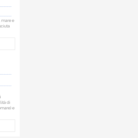
al mare e
sciuta
i
ità di
gomare) e