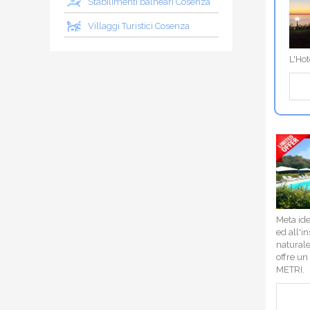
Stabilimenti balneari Cosenza
Villaggi Turistici Cosenza
L'Hot
Meta ide
ed all'i
naturale
offre un
METRI.