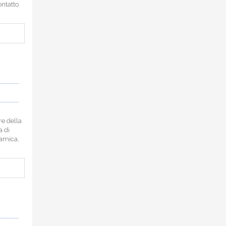
ontatto
re della
a di
ramica,