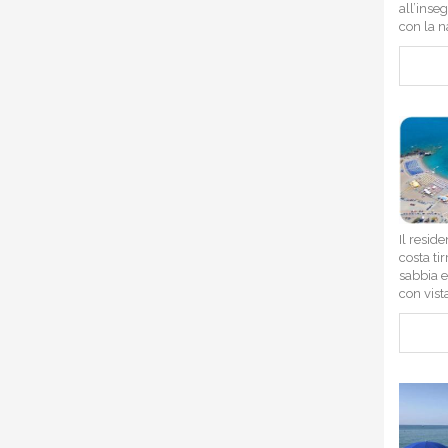
all’inse
con la n
Il resid
costa ti
sabbia e
con vista