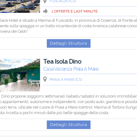
FUSCALDO (CS)
1 OFFERTE E LAST MINUTE
alace Hotel è situato a Marina di Fuscaldo, in provincia di Cosenza, di fronte 
ente sulla spiaggia in un tratto incantevole di costa tirrenica calabrese cono
viera dei Cedri”
Dettagli Struttura
Tea Isola Dino
Casa Vacanza Praia A Mare
PRAIA A MARE (CS)
a Dino propone soggiorni settimanali (sabato/sabato) in soluzioni immobiliar
e o appartamenti), autonome e indipendenti, con posto auto, giardino e possibil
fuori terra, ubicate nel cuore di Praia a Mare (centro), Marina di Tortora (lun
la Arcella a pochi minuti dalle più belle spiagge della costa.
Dettagli Struttura