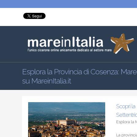
Esplora la Provincia di Cosenza: Mar
su MareinItalia.it
Scopri la
Settentri
Esplora la 
La provinci