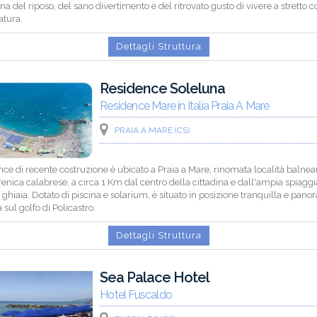
gna del riposo, del sano divertimento e del ritrovato gusto di vivere a stretto c
atura.
Dettagli Struttura
Residence Soleluna
Residence Mare in Italia Praia A Mare
PRAIA A MARE (CS)
ence di recente costruzione è ubicato a Praia a Mare, rinomata località balnea
rrenica calabrese, a circa 1 Km dal centro della cittadina e dall'ampia spiaggi
 ghiaia. Dotato di piscina e solarium, è situato in posizione tranquilla e pano
 sul golfo di Policastro.
Dettagli Struttura
Sea Palace Hotel
Hotel Fuscaldo