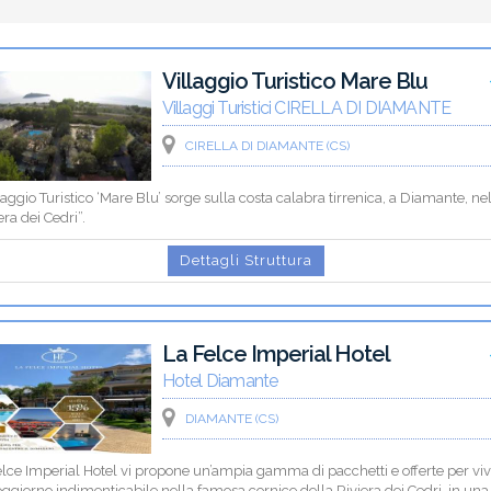
Villaggio Turistico Mare Blu
Villaggi Turistici CIRELLA DI DIAMANTE
CIRELLA DI DIAMANTE (CS)
llaggio Turistico ‘Mare Blu’ sorge sulla costa calabra tirrenica, a Diamante, ne
era dei Cedri”.
Dettagli Struttura
La Felce Imperial Hotel
Hotel Diamante
DIAMANTE (CS)
lce Imperial Hotel vi propone un’ampia gamma di pacchetti e offerte per vi
ggiorno indimenticabile nella famosa cornice della Riviera dei Cedri, in una