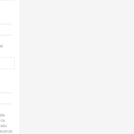
al
sta
 la
cielo
 vacanza