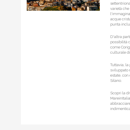
settentrion
varietà che 
l'immaginaz
acque crista
punta inclu
D'altra par
possibilità
come Corigl
culturale d
Tuttavia, la
sviluppato 
estate, con
Silano.
Scopri la d
MareinItalia
abbracciare
indimentica