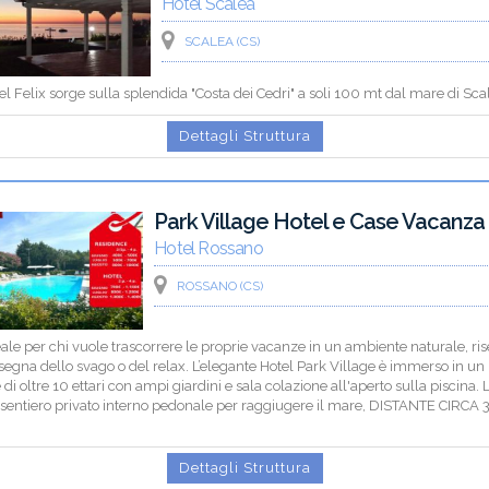
Hotel Scalea
SCALEA (CS)
el Felix sorge sulla splendida "Costa dei Cedri" a soli 100 mt dal mare di Sca
Dettagli Struttura
Park Village Hotel e Case Vacanza
Hotel Rossano
ROSSANO (CS)
ale per chi vuole trascorrere le proprie vacanze in un ambiente naturale, ris
nsegna dello svago o del relax. L’elegante Hotel Park Village è immerso in un
 di oltre 10 ettari con ampi giardini e sala colazione all'aperto sulla piscina. L
 sentiero privato interno pedonale per raggiugere il mare, DISTANTE CIRCA 
Dettagli Struttura