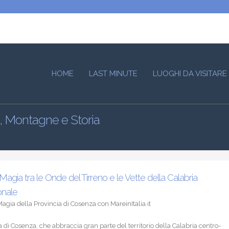
HOME
LAST MINUTE
LUOGHI DA VISITARE
e, Montagne e Storia
 Magia tra le Onde del Tirreno e le Vette della Calabria
onale
Magia della Provincia di Cosenza con MareinItalia.it
a di Cosenza, che abbraccia gran parte del territorio della Calabria centro-