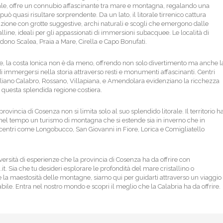
ale, offre un connubio affascinante tra mare e montagna, regalando una
può quasi risultare sorprendente. Da un lato, il litorale tirrenico cattura
ione con grotte suggestive, archi naturali e scogli che emergono dalle
lline, ideali per gli appassionati di immersioni subacquee. Le località di
dono Scalea, Praia a Mare, Cirella e Capo Bonufati.
te, la costa Ionica non è da meno, offrendo non solo divertimento ma anche l
 di immergersi nella storia attraverso resti e monumenti affascinanti. Centri
iano Calabro, Rossano, Villapiana, e Amendolara evidenziano la ricchezza
i questa splendida regione costiera.
 provincia di Cosenza non si limita solo al suo splendido litorale. Il territorio h
nel tempo un turismo di montagna che si estende sia in inverno che in
 centri come Longobucco, San Giovanni in Fiore, Lorica e Comigliatello
iversità di esperienze che la provincia di Cosenza ha da offrire con
.it. Sia che tu desideri esplorare le profondità del mare cristallino o
 la maestosità delle montagne, siamo qui per guidarti attraverso un viaggio
bile. Entra nel nostro mondo e scopri il meglio che la Calabria ha da offrire.