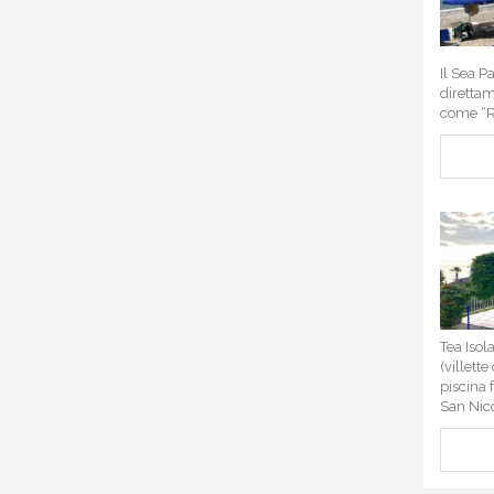
Il Sea P
direttam
come “Ri
Tea Isol
(villett
piscina 
San Nico