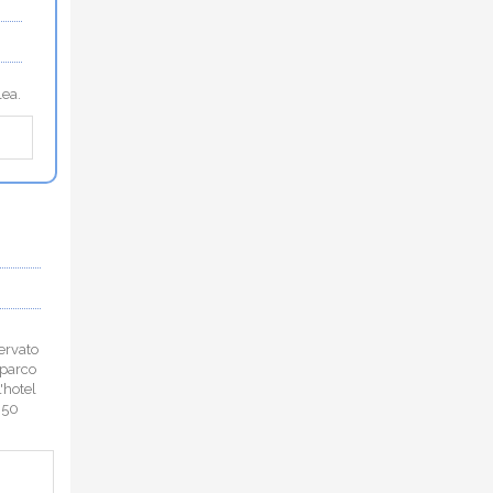
lea.
ervato
 parco
'hotel
350