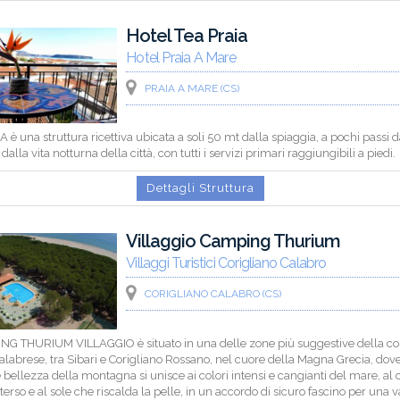
Hotel Tea Praia
Hotel Praia A Mare
PRAIA A MARE (CS)
A è una struttura ricettiva ubicata a soli 50 mt dalla spiaggia, a pochi passi d
dalla vita notturna della città, con tutti i servizi primari raggiungibili a piedi.
Dettagli Struttura
Villaggio Camping Thurium
Villaggi Turistici Corigliano Calabro
CORIGLIANO CALABRO (CS)
ING THURIUM VILLAGGIO è situato in una delle zone più suggestive della co
alabrese, tra Sibari e Corigliano Rossano, nel cuore della Magna Grecia, dove
 bellezza della montagna si unisce ai colori intensi e cangianti del mare, al 
erso e al sole che riscalda la pelle, in un accordo di sicuro fascino per una