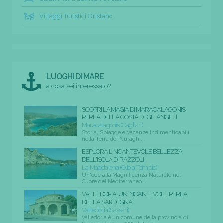
Villaggi Turistici Oristano
LUOGHI DI MARE
a cosa sei interessato?
SCOPRI LA MAGIA DI MARACALAGONIS:
PERLA DELLA COSTA DEGLI ANGELI
Maracalagonis (Cagliari)
Storia, Spiagge e Vacanze Indimenticabili
nella Terra dei Nuraghi...
ESPLORA L'INCANTEVOLE BELLEZZA
DELL'ISOLA DI RAZZOLI
La Maddalena (Olbia-Tempio)
Un'ode alla Magnificenza Naturale nel
Cuore del Mediterraneo...
VALLEDORIA: UN'INCANTEVOLE PERLA
DELLA SARDEGNA
Valledoria (Sassari)
Valledoria è un comune della provincia di