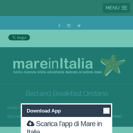
MENU
Bed and Breakfast Oristano
MARE IN ITALIA
BED AND BREAKFAST
Download App
BED AND BREAKFAST SARDEGNA
BED AND BREAKFAST ORISTANO
Scarica l'app di Mare in
Italia