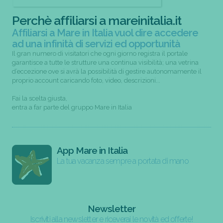
Perchè affiliarsi a mareinitalia.it
Affiliarsi a Mare in Italia vuol dire accedere
ad una infinità di servizi ed opportunità
Il gran numero di visitatori che ogni giorno registra il portale
garantisce a tutte le strutture una continua visibilità; una vetrina
d’eccezione ove si avrà la possibilità di gestire autonomamente il
proprio account caricando foto, video, descrizioni...
Fai la scelta giusta,
entra a far parte del gruppo Mare in Italia
App Mare in Italia
La tua vacanza sempre a portata di mano
Newsletter
Iscriviti alla newsletter e riceverai le novità ed offerte!