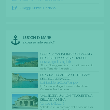
Villaggi Turistici Oristano
LUOGHI DI MARE
a cosa sei interessato?
SCOPRI LA MAGIA DI MARACALAGONIS:
PERLA DELLA COSTA DEGLI ANGELI
Maracalagonis (Cagliari)
Storia, Spiagge e Vacanze Indimenticabili
nella Terra dei Nuraghi...
ESPLORA L'INCANTEVOLE BELLEZZA
DELL'ISOLA DI RAZZOLI
La Maddalena (Olbia-Tempio)
Un'ode alla Magnificenza Naturale nel
Cuore del Mediterraneo...
VALLEDORIA: UN'INCANTEVOLE PERLA
DELLA SARDEGNA
Valledoria (Sassari)
Valledoria è un comune della provincia di