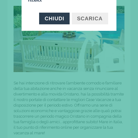
CHIUDI
SCARICA
Se hai intenzione di ritrovare l’ambiente comodo e familiare
della tua abitazione anche in vacanza senza rinunciare al
divertimento e alla movida Oristano, hai la possibilità tramite
il nostro portale di contattare le migliori Case Vacanze a tua
disposizione per il periodo estivo. Offriamo una serie di
soluzioni economiche e vantaggiose grazie alle quali potrai
trascorrere un periodo magico Oristano in compagnia della
tua famiglia o degli amici… approfittane subito! Mare in Italia,
il tuo punto di riferimento online per organizzare la tua
vacanza al mare!