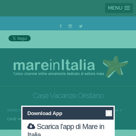
MENU
Case Vacanze Oristano
MARE IN ITALIA
CASE VACANZE
CASE VACANZE SARDEGNA
Download App
CASE VACANZE ORISTANO
Scarica l'app di Mare in
Italia