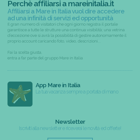
Perchè affiliarsi a mareinitalia.it
Affiliarsi a Mare in Italia vuol dire accedere
ad una infinità di servizi ed opportunità
Il gran numero di visitatori che ogni giorno registra il portale
garantisce a tutte le strutture una continua visibilità; una vetrina
d’eccezione ove si avrà la possibilità di gestire autonomamente il
proprio account caricando foto, video, descrizioni...
Fai la scelta giusta,
entra a far parte del gruppo Mare in Italia
App Mare in Italia
La tua vacanza sempre a portata di mano
Newsletter
Iscriviti alla newsletter e riceverai le novità ed offerte!