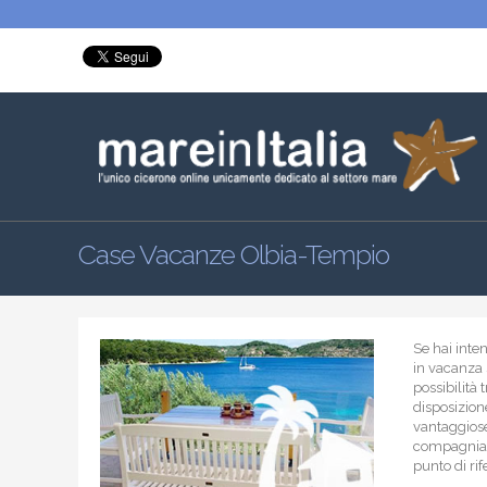
Case Vacanze Olbia-Tempio
Se hai inte
in vacanza 
possibilità 
disposizion
vantaggiose
compagnia de
punto di ri