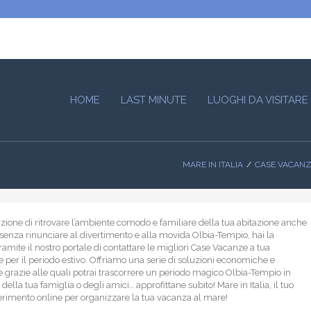
HOME
LAST MINUTE
LUOGHI DA VISITARE
MARE IN ITALIA
CASE VACAN
nzione di ritrovare l’ambiente comodo e familiare della tua abitazione anche
senza rinunciare al divertimento e alla movida Olbia-Tempio, hai la
tramite il nostro portale di contattare le migliori Case Vacanze a tua
e per il periodo estivo. Offriamo una serie di soluzioni economiche e
 grazie alle quali potrai trascorrere un periodo magico Olbia-Tempio in
lla tua famiglia o degli amici… approfittane subito! Mare in Italia, il tuo
ferimento online per organizzare la tua vacanza al mare!