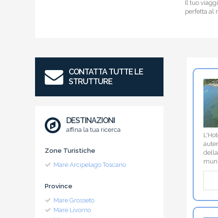
Il tuo viagg
perfetta al
CONTATTA TUTTE LE
STRUTTURE
DESTINAZIONI
affina la tua ricerca
L'Hot
auten
Zone Turistiche
della
munit
Mare Arcipelago Toscano
Province
Mare Grosseto
Mare Livorno