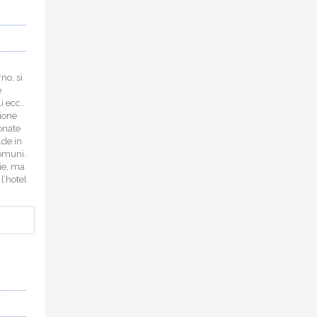
no, si
e
i ecc..
zione
ionate
lde in
comuni.
lie, ma
 l’hotel