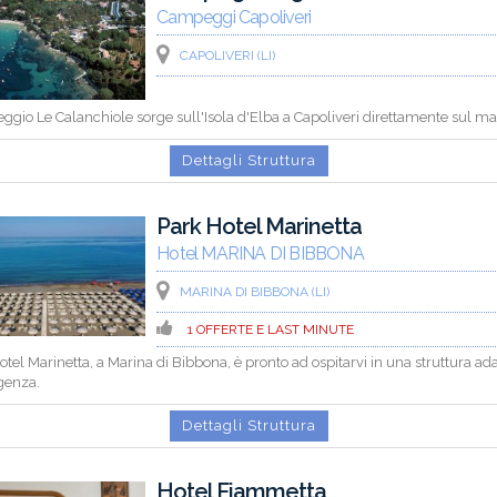
Campeggi Capoliveri
CAPOLIVERI (LI)
ggio Le Calanchiole sorge sull'Isola d'Elba a Capoliveri direttamente sul ma
Dettagli Struttura
Park Hotel Marinetta
Hotel MARINA DI BIBBONA
MARINA DI BIBBONA (LI)
1 OFFERTE E LAST MINUTE
Hotel Marinetta, a Marina di Bibbona, è pronto ad ospitarvi in una struttura ad
genza.
Dettagli Struttura
Hotel Fiammetta