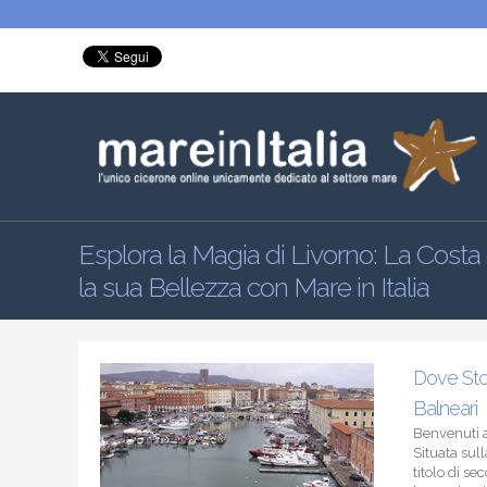
Esplora la Magia di Livorno: La Costa 
la sua Bellezza con Mare in Italia
Dove Stor
Balneari
Benvenuti a 
Situata sull
titolo di s