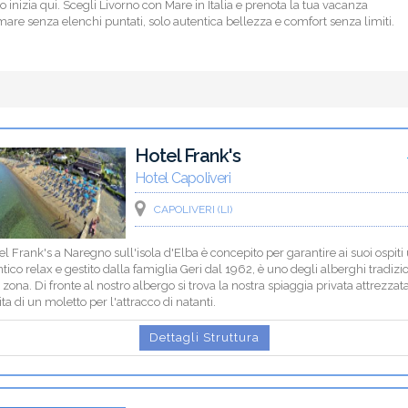
io inizia qui. Scegli Livorno con Mare in Italia e prenota la tua vacanza
 mare senza elenchi puntati, solo autentica bellezza e comfort senza limiti.
Hotel Frank's
Hotel Capoliveri
CAPOLIVERI (LI)
el Frank's a Naregno sull'isola d'Elba è concepito per garantire ai suoi ospiti
tico relax e gestito dalla famiglia Geri dal 1962, è uno degli alberghi tradizi
 zona. Di fronte al nostro albergo si trova la nostra spiaggia privata attrezzat
a di un moletto per l'attracco di natanti.
Dettagli Struttura