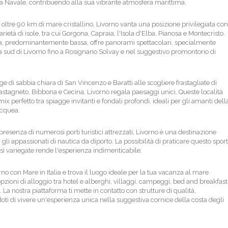
 Navale, contribuendo alla sua vibrante atmosfera marittima.
oltre 90 km di mare cristallino, Livorno vanta una posizione privilegiata con
ietà di isole, tra cui Gorgona, Capraia, l'Isola d'Elba, Pianosa e Montecristo.
a, predominantemente bassa, offre panorami spettacolari, specialmente
a sud di Livorno fino a Rosignano Solvay e nel suggestivo promontorio di
e di sabbia chiara di San Vincenzo e Baratti alle scogliere frastagliate di
astagneto, Bibbona e Cecina, Livorno regala paesaggi unici. Queste località
ix perfetto tra spiagge invitanti e fondali profondi, ideali per gli amanti dell
cquea.
presenza di numerosi porti turistici attrezzati, Livorno è una destinazione
 gli appassionati di nautica da diporto. La possibilità di praticare questo sport
sì variegate rende l'esperienza indimenticabile.
no con Mare in Italia e trova il luogo ideale per la tua vacanza al mare.
opzioni di alloggio tra hotel e alberghi, villaggi, campeggi, bed and breakfast
 La nostra piattaforma ti mette in contatto con strutture di qualità,
ti di vivere un'esperienza unica nella suggestiva cornice della costa degli