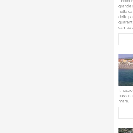
L'Hotel 
grande g
nella ca
delle pa
quarant'
campo de
Il nostr
passi da
mare.