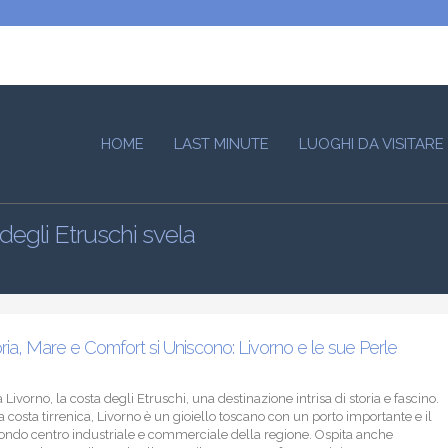
HOME
LAST MINUTE
LUOGHI DA VISITARE
degli Etruschi svela
ia, Mare e Comfort si Uniscono: Livorno e le sue Perle
Livorno, la costa degli Etruschi, una destinazione intrisa di storia e fascino.
a costa tirrenica, Livorno è un gioiello toscano con un porto importante e il
econdo centro industriale e commerciale della regione. Ospita anche