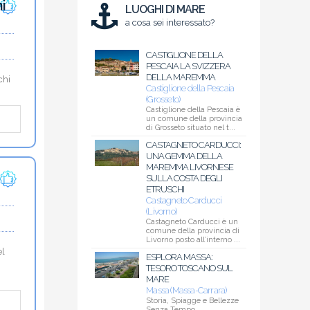
i
LUOGHI DI MARE
a cosa sei interessato?
CASTIGLIONE DELLA
PESCAIA LA SVIZZERA
DELLA MAREMMA
chi
Castiglione della Pescaia
(Grosseto)
Castiglione della Pescaia è
un comune della provincia
di Grosseto situato nel t...
CASTAGNETO CARDUCCI:
UNA GEMMA DELLA
MAREMMA LIVORNESE
SULLA COSTA DEGLI
ETRUSCHI
Castagneto Carducci
(Livorno)
Castagneto Carducci è un
comune della provincia di
Livorno posto all’interno ...
el
ESPLORA MASSA:
TESORO TOSCANO SUL
MARE
Massa (Massa-Carrara)
Storia, Spiagge e Bellezze
Senza Tempo...