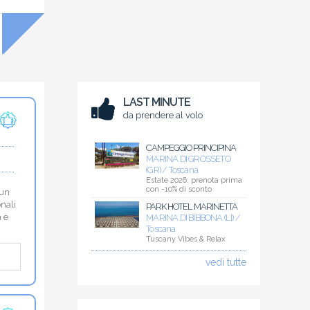
LAST MINUTE
da prendere al volo
CAMPEGGIO PRINCIPINA
MARINA DI GROSSETO
(GR) / Toscana
Estate 2026: prenota prima
con -10% di sconto
 un
onali
PARK HOTEL MARINETTA
a e
MARINA DI BIBBONA (LI) /
Toscana
Tuscany Vibes & Relax
vedi tutte