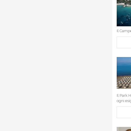
Il Campe
Il Park 
ogni esi