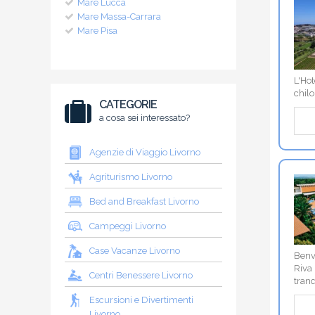
Mare Lucca
Mare Massa-Carrara
Mare Pisa
L'Hot
chilo
CATEGORIE
a cosa sei interessato?
Agenzie di Viaggio Livorno
Agriturismo Livorno
Bed and Breakfast Livorno
Campeggi Livorno
Case Vacanze Livorno
Benve
Riva 
Centri Benessere Livorno
tranq
Escursioni e Divertimenti
Livorno