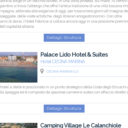
Fabricia sorge in un vecchio oliveto, in una zona protetta, sul mare. Al centro
iardino si trova l'albergo che offre l'antica tradizione di una villa toscana 
mpagna, abbinata alle esigenze di oggi, per trascorrere giorni all'insegna de
sseggiate, delle visite artistiche, degli itinerari enogastronomici. Con oltre
anni di storia, l'Hotel Fabricia si colloca ancora oggi in una posizione premi
ll'ospitalità elbana.
Dettagli Struttura
Palace Lido Hotel & Suites
Hotel CECINA MARINA
CECINA MARINA (LI)
o hotel 4 stelle è posizionato in un punto strategico della Costa degli Etruschi
lla spiaggia ed è composto da spaziose camere e suites con affaccio diretto 
Dettagli Struttura
Camping Village Le Calanchiole