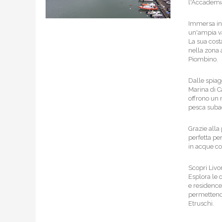
l'Accademia
Immersa in 
un'ampia var
La sua cost
nella zona 
Piombino.
Dalle spiagg
Marina di C
offrono un m
pesca suba
Grazie alla 
perfetta per
in acque co
Scopri Livor
Esplora le 
e residence.
permettendo
Etruschi.