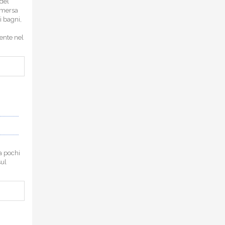
 del
immersa
i bagni,
nente nel
 a pochi
sul