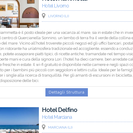
Hotel Livorno
LIVORNO (LI)
Fiammetta è il posto ideale per una vacanza al mare, sia in estate che in inver
l centro di Quercianella Sonnino, un lembo di terra fra il verde della collina 
 del mare. Vicino all’hotel troverete piccoli negozi ed gli uffici bancari, postal
con ristorante ha un’atmosfera tradizionale ed accogliente, essendo a condu
e, potete assaporare piatti tipici, di ricette antiche, tramandate nel tempo vis
perte mani e cura della signora Lori. l’hotel ha dieci camere, ben arredate ca
e fresche in estate. Il wi-fi gratuito è disponibile nelle camere e negli spazi 
to per i bambini più piccoli con seggioloni e lettini culla. Ideale per le famig
 i single alla ricerca di tranquillità. Per gli amanti di escursioni in bicicletta,
disposizione delle bici.
Dettagli Struttura
Hotel Delfino
Hotel Marciana
MARCIANA (LI)