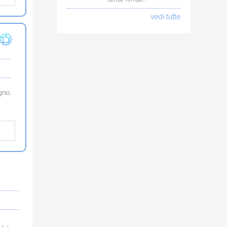
vedi tutte
gno,