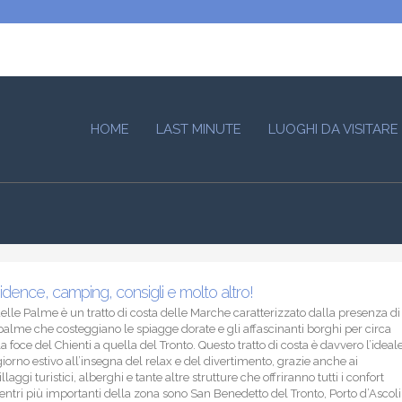
HOME
LAST MINUTE
LUOGHI DA VISITARE
sidence, camping, consigli e molto altro!
delle Palme è un tratto di costa delle Marche caratterizzato dalla presenza di
palme che costeggiano le spiagge dorate e gli affascinanti borghi per circa
 foce del Chienti a quella del Tronto. Questo tratto di costa è davvero l’ideal
iorno estivo all’insegna del relax e del divertimento, grazie anche ai
laggi turistici, alberghi e tante altre strutture che offriranno tutti i confort
 centri più importanti della zona sono San Benedetto del Tronto, Porto d’Ascoli