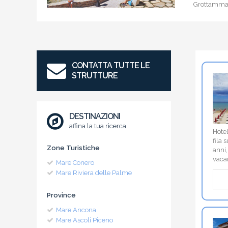
Grottammar
CONTATTA TUTTE LE
STRUTTURE
DESTINAZIONI
affina la tua ricerca
Hotel
fila 
Zone Turistiche
anni,
vaca
Mare Conero
Mare Riviera delle Palme
Province
Mare Ancona
Mare Ascoli Piceno