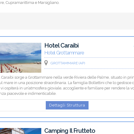
e, Cupramarittima e Marsigliano.
Hotel Caraibi
Hotel Grottammare
GROTTAMMARE (AP)
 Caraibi sorge a Grottammare nella verde Riviera delle Palme, situato in pr
sul mare in una posizione straordinaria. La famiglia Bollettini che lo gestisce 
 vi ospiterà in un’atmosfera gioviale, accogliente e familiare per rendere la v
nza piacevole e indimenticabile.
Dettagli Struttura
Camping Il Frutteto