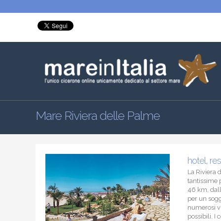
Mare Riviera delle Palme
hotel, re
La Riviera 
tantissime 
46 km, dalla
per un sogg
numerosi vil
possibili. I