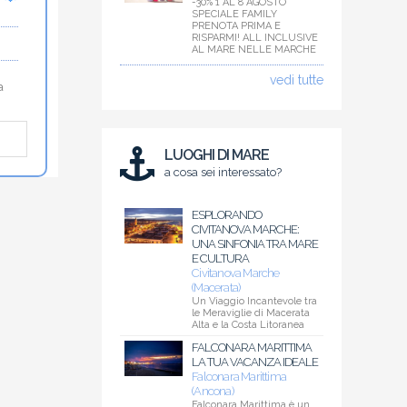
-30% 1 AL 8 AGOSTO
SPECIALE FAMILY
PRENOTA PRIMA E
RISPARMI! ALL INCLUSIVE
AL MARE NELLE MARCHE
vedi tutte
a
LUOGHI DI MARE
a cosa sei interessato?
ESPLORANDO
CIVITANOVA MARCHE:
UNA SINFONIA TRA MARE
E CULTURA
Civitanova Marche
(Macerata)
Un Viaggio Incantevole tra
le Meraviglie di Macerata
Alta e la Costa Litoranea
FALCONARA MARITTIMA
LA TUA VACANZA IDEALE
Falconara Marittima
(Ancona)
Falconara Marittima è un