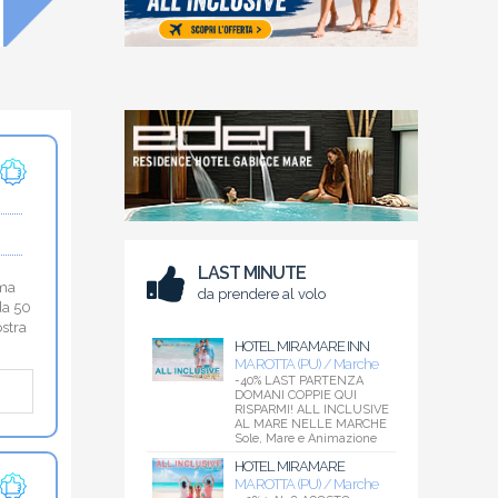
LAST MINUTE
ima
da prendere al volo
da 50
ostra
HOTEL MIRAMARE INN
MAROTTA (PU) / Marche
-40% LAST PARTENZA
DOMANI COPPIE QUI
RISPARMI! ALL INCLUSIVE
AL MARE NELLE MARCHE
Sole, Mare e Animazione
HOTEL MIRAMARE
MAROTTA (PU) / Marche