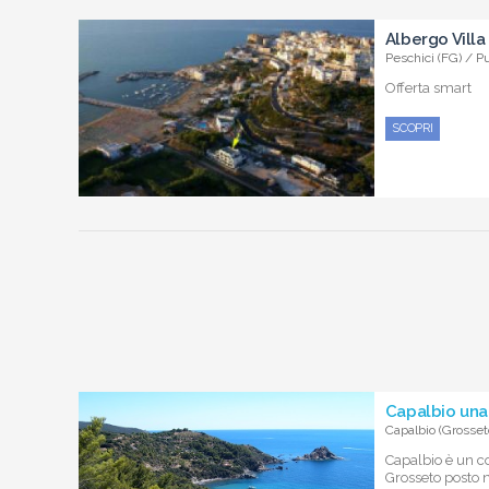
Albergo Villa
Peschici (FG) / P
Offerta smart
SCOPRI
Capalbio una
Capalbio (Grosset
Capalbio è un c
Grosseto posto n