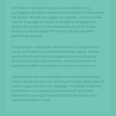
L'entroterra, un tesoro di arte, cultura e tradizione, è
punteggiato da borghi medievali che resistono al trascorrere
del tempo, offrendo un viaggio nel passato. La Riviera delle
Colline, le spiagge di velluto di Senigallia, la suggestiva
Riviera del Conero, la costa Maceratese, la verde Riviera
Picena e la Riviera delle Palme sono solo alcune delle
gemme da scoprire.
In ogni angolo, respirerete l'atmosfera di un luogo che ha
conservato intatto il suo fascino attraverso i secoli. Sia che
desideriate rilassarvi sulle spiagge dorate o esplorare gli
affascinanti borghi dell'entroterra, le Marche offrono un
equilibrio perfetto tra serenità e avventure emozionanti.
Affidatevi alle Marche e lasciatevi incantare dalla bellezza
che ha ispirato persino uno dei più grandi poeti della storia. Il
vostro viaggio inizia qui, tra paesaggi mozzafiato, tradizioni
autentiche e una varietà di esperienze indimenticabili.
Benvenuti in un angolo speciale d'Italia, benvenuti nelle
Marche con Mare in Italia.