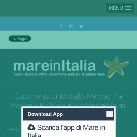
MENU
Esperienze uniche alle Marche: Tra
Poesia e Bellezza, il Tuo Viaggio Inizia
qui con Mare in Italia
Download App
Scarica l'app di Mare in
MARE IN ITALIA
MARCHE
Italia