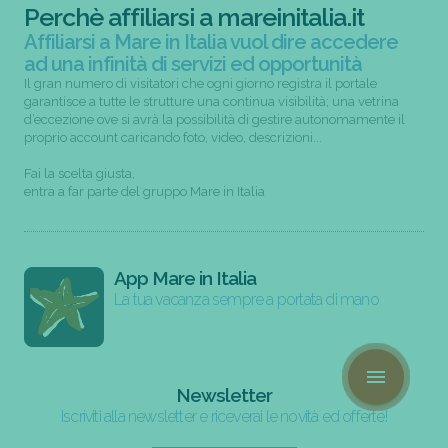
Perchè affiliarsi a mareinitalia.it
Affiliarsi a Mare in Italia vuol dire accedere
ad una infinità di servizi ed opportunità
Il gran numero di visitatori che ogni giorno registra il portale
garantisce a tutte le strutture una continua visibilità; una vetrina
d’eccezione ove si avrà la possibilità di gestire autonomamente il
proprio account caricando foto, video, descrizioni...
Fai la scelta giusta,
entra a far parte del gruppo Mare in Italia
App Mare in Italia
La tua vacanza sempre a portata di mano
menu
Newsletter
Iscriviti alla newsletter e riceverai le novità ed offerte!