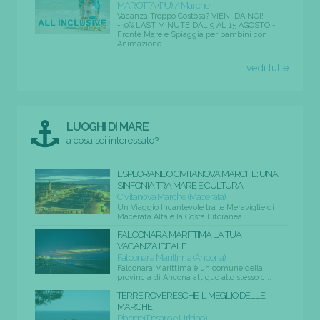
MAROTTA (PU) / Marche
Vacanza Troppo Costosa? VIENI DA NOI!
-30% LAST MINUTE DAL 9 AL 15 AGOSTO -
Fronte Mare e Spiaggia per bambini con
Animazione
vedi tutte
LUOGHI DI MARE
a cosa sei interessato?
ESPLORANDO CIVITANOVA MARCHE: UNA
SINFONIA TRA MARE E CULTURA
Civitanova Marche (Macerata)
Un Viaggio Incantevole tra le Meraviglie di
Macerata Alta e la Costa Litoranea
FALCONARA MARITTIMA LA TUA
VACANZA IDEALE
Falconara Marittima (Ancona)
Falconara Marittima è un comune della
provincia di Ancona attiguo allo stesso c...
TERRE ROVERESCHE IL MEGLIO DELLE
MARCHE
Piagge (Pesaro e Urbino)