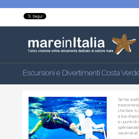
Escursioni e Divertimenti Costa Verd
Se hai sce
trascorrerai
che fare, t
a tua dispo
e i punti di
spensieratez
vacanza al