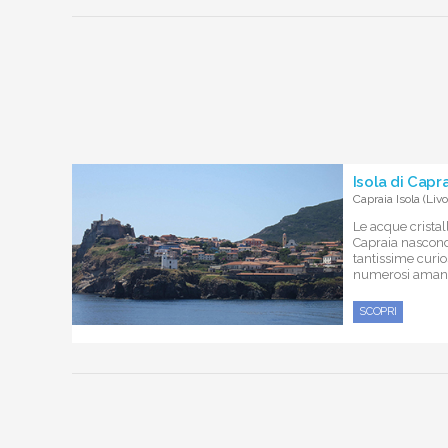
Isola di Cap
Capraia Isola (Livo
Le acque cristal
Capraia nascond
tantissime curio
numerosi amanti
SCOPRI