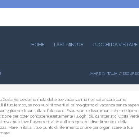
HOME
LAST MINUTE
LUOGHI DA VISITARE
e
MARE IN ITALIA
ESCURSIO
lto Costa Verde come meta delle tue vacanze ma non sai ancora come
 lì il tuo tempo, se non vuoi ritrovarti al primo giorno di vacanza senza saper
i consigliamo di consultare l’elenco di Escursioni e divertimenti che mettiamo
sizione per poter conoscere esattamente i luoghi più caratteristici Costa Verd
 ritrovo più In ove trascorrere attimi all'insegna del divertimento e della
za. Mare in italia il tuo punto di riferimento online per organizzare la tua
 mare!