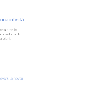
 una infinità
ce a tutte le
 possibilità di
izioni...
ceverai le novità