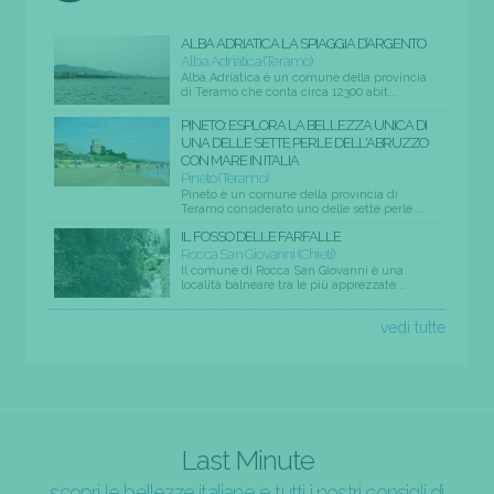
ALBA ADRIATICA LA SPIAGGIA D’ARGENTO
Alba Adriatica (Teramo)
Alba Adriatica è un comune della provincia
di Teramo che conta circa 12300 abit...
PINETO: ESPLORA LA BELLEZZA UNICA DI
UNA DELLE SETTE PERLE DELL'ABRUZZO
CON MARE IN ITALIA
Pineto (Teramo)
Pineto è un comune della provincia di
Teramo considerato uno delle sette perle ...
IL FOSSO DELLE FARFALLE
Rocca San Giovanni (Chieti)
Il comune di Rocca San Giovanni è una
località balneare tra le più apprezzate...
vedi tutte
Last Minute
scopri le bellezze italiane e tutti i nostri consigli di