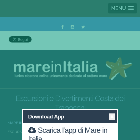
MENU
Escursioni e Divertimenti Costa dei
Trabocchi
Download App
MARE IN ITALIA
ESCURSIONI E DIVERTIMENTI
Scarica l'app di Mare in
ESCURSIONI E DIVERTIMENTI COSTA DEI TRABOCCHI
Italia