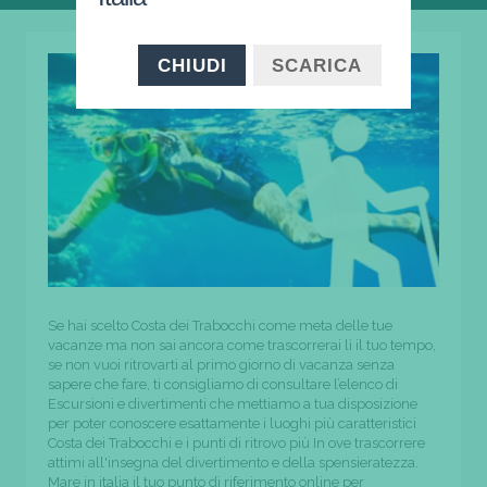
CHIUDI
SCARICA
Se hai scelto Costa dei Trabocchi come meta delle tue
vacanze ma non sai ancora come trascorrerai lì il tuo tempo,
se non vuoi ritrovarti al primo giorno di vacanza senza
sapere che fare, ti consigliamo di consultare l’elenco di
Escursioni e divertimenti che mettiamo a tua disposizione
per poter conoscere esattamente i luoghi più caratteristici
Costa dei Trabocchi e i punti di ritrovo più In ove trascorrere
attimi all'insegna del divertimento e della spensieratezza.
Mare in italia il tuo punto di riferimento online per