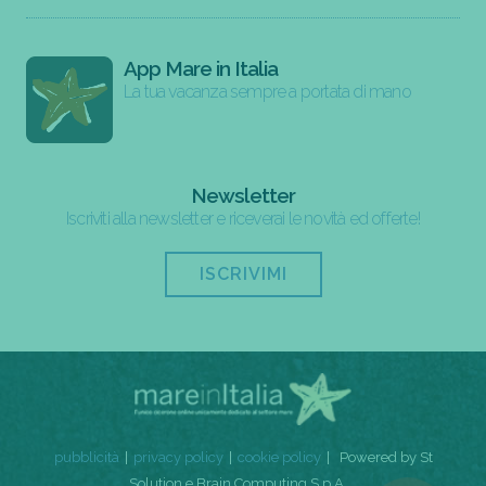
App Mare in Italia
La tua vacanza sempre a portata di mano
Newsletter
Iscriviti alla newsletter e riceverai le novità ed offerte!
ISCRIVIMI
pubblicità
privacy policy
cookie policy
Powered by St
Solution e Brain Computing S.p.A.