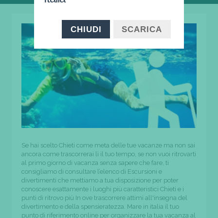
CHIUDI
SCARICA
Se hai scelto Chieti come meta delle tue vacanze ma non sai
ancora come trascorrerai lì il tuo tempo, se non vuoi ritrovarti
al primo giorno di vacanza senza sapere che fare, ti
consigliamo di consultare l’elenco di Escursioni e
divertimenti che mettiamo a tua disposizione per poter
conoscere esattamente i luoghi più caratteristici Chieti e i
punti di ritrovo più In ove trascorrere attimi all'insegna del
divertimento e della spensieratezza. Mare in italia il tuo
punto di riferimento online per organizzare la tua vacanza al