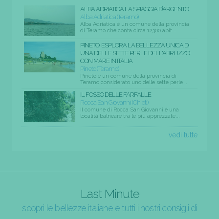
ALBA ADRIATICA LA SPIAGGIA D’ARGENTO
Alba Adriatica (Teramo)
Alba Adriatica è un comune della provincia
di Teramo che conta circa 12300 abit...
PINETO: ESPLORA LA BELLEZZA UNICA DI
UNA DELLE SETTE PERLE DELL'ABRUZZO
CON MARE IN ITALIA
Pineto (Teramo)
Pineto è un comune della provincia di
Teramo considerato uno delle sette perle ...
IL FOSSO DELLE FARFALLE
Rocca San Giovanni (Chieti)
Il comune di Rocca San Giovanni è una
località balneare tra le più apprezzate...
vedi tutte
Last Minute
scopri le bellezze italiane e tutti i nostri consigli di