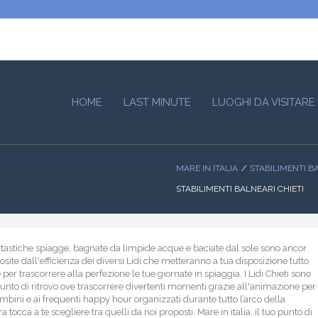
HOME
LAST MINUTE
LUOGHI DA VISITARE
MARE IN ITALIA
STABILIMENTI B
STABILIMENTI BALNEARI CHIETI
antastiche spiagge, bagnate da limpide acque e baciate dal sole sono ancor
site dall'efficienza dei diversi Lidi che metteranno a tua disposizione tutto
 per trascorrere alla perfezione le tue giornate in spiaggia. I Lidi Chieti sono
punto di ritrovo ove trascorrere divertenti momenti grazie all'animazione per
mbini e ai frequenti happy hour organizzati durante tutto l’arco della
a tocca a te scegliere tra quelli da noi proposti. Mare in italia, il tuo punto di