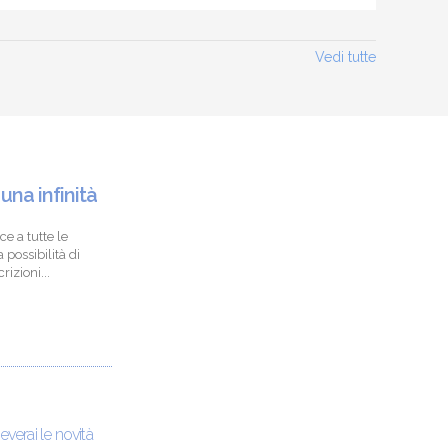
Vedi tutte
 una infinità
ce a tutte le
 possibilità di
izioni...
ceverai le novità