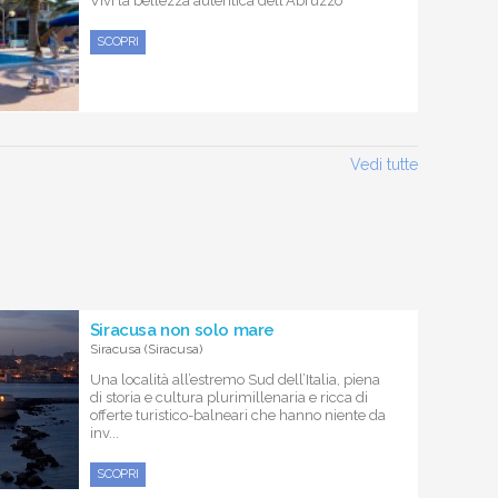
Vivi la bellezza autentica dell'Abruzzo
SCOPRI
Vedi tutte
Siracusa non solo mare
Siracusa (Siracusa)
Una località all’estremo Sud dell’Italia, piena
di storia e cultura plurimillenaria e ricca di
offerte turistico-balneari che hanno niente da
inv...
SCOPRI