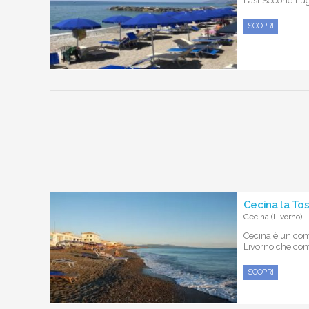
Last Second Lugl
SCOPRI
Cecina la To
Cecina (Livorno)
Cecina è un com
Livorno che conta
SCOPRI