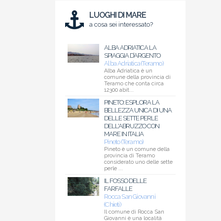
LUOGHI DI MARE
a cosa sei interessato?
ALBA ADRIATICA LA
SPIAGGIA D’ARGENTO
Alba Adriatica (Teramo)
Alba Adriatica è un
comune della provincia di
Teramo che conta circa
12300 abit...
PINETO: ESPLORA LA
BELLEZZA UNICA DI UNA
DELLE SETTE PERLE
DELL'ABRUZZO CON
MARE IN ITALIA
Pineto (Teramo)
Pineto è un comune della
provincia di Teramo
considerato uno delle sette
perle ...
IL FOSSO DELLE
FARFALLE
Rocca San Giovanni
(Chieti)
Il comune di Rocca San
Giovanni è una località