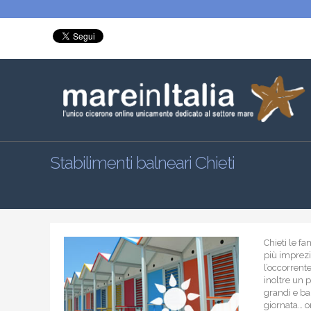
Stabilimenti balneari Chieti
Chieti le f
più imprezio
l’occorrente
inoltre un 
grandi e ba
giornata… or