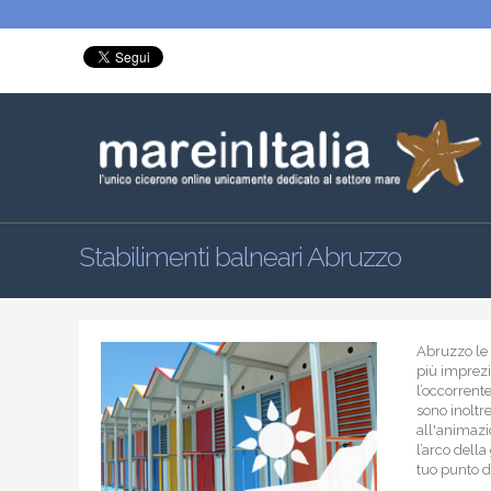
Stabilimenti balneari Abruzzo
Abruzzo le 
più imprezio
l’occorrente
sono inoltr
all'animazi
l’arco della
tuo punto d