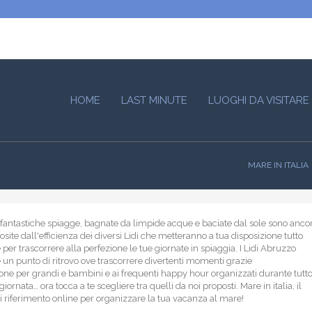
HOME
LAST MINUTE
LUOGHI DA VISITARE
MARE IN ITALIA
fantastiche spiagge, bagnate da limpide acque e baciate dal sole sono anco
site dall'efficienza dei diversi Lidi che metteranno a tua disposizione tutto
 per trascorrere alla perfezione le tue giornate in spiaggia. I Lidi Abruzzo
e un punto di ritrovo ove trascorrere divertenti momenti grazie
one per grandi e bambini e ai frequenti happy hour organizzati durante tutt
 giornata… ora tocca a te scegliere tra quelli da noi proposti. Mare in italia, il
i riferimento online per organizzare la tua vacanza al mare!