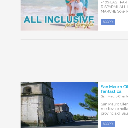
-40% LAST PA
RISPARMI! ALL
MARCHE Sole, M
SCOPRI
San Mauro Ci
fantastica
San Mauro Cilento
San Mauro Cilen
medievale nella
provincia di Sale
SCOPRI