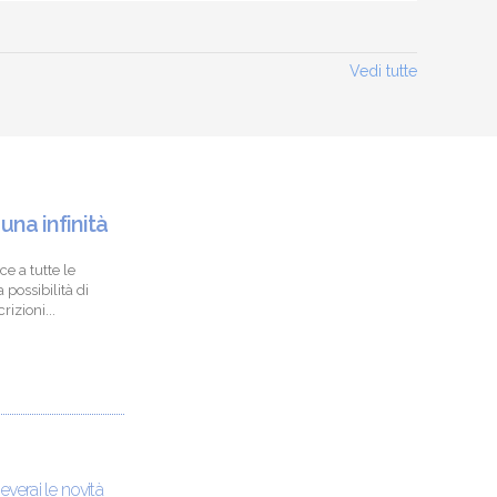
Vedi tutte
 una infinità
ce a tutte le
 possibilità di
izioni...
ceverai le novità