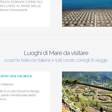
RTENZA DOMANI COPPIE QUI
 INCLUSIVE AL MARE NELLE
are e Animazione
Luoghi di Mare da visitare
scopri le bellezze italiane e tutti i nostri consigli di viaggio
lento una vacanza
 (Salerno)
to è un piccolissimo borgo
 parte meridionale della
rno....