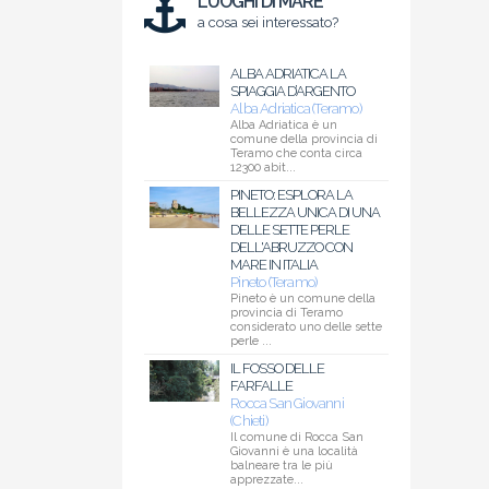
LUOGHI DI MARE
a cosa sei interessato?
ALBA ADRIATICA LA
SPIAGGIA D’ARGENTO
Alba Adriatica (Teramo)
Alba Adriatica è un
comune della provincia di
Teramo che conta circa
12300 abit...
PINETO: ESPLORA LA
BELLEZZA UNICA DI UNA
DELLE SETTE PERLE
DELL'ABRUZZO CON
MARE IN ITALIA
Pineto (Teramo)
Pineto è un comune della
provincia di Teramo
considerato uno delle sette
perle ...
IL FOSSO DELLE
FARFALLE
Rocca San Giovanni
(Chieti)
Il comune di Rocca San
Giovanni è una località
balneare tra le più
apprezzate...