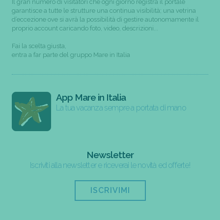
Il gran numero di visitatori che ogni giorno registra il portale
garantisce a tutte le strutture una continua visibilità; una vetrina
d’eccezione ove si avrà la possibilità di gestire autonomamente il
proprio account caricando foto, video, descrizioni...
Fai la scelta giusta,
entra a far parte del gruppo Mare in Italia
App Mare in Italia
La tua vacanza sempre a portata di mano
Newsletter
Iscriviti alla newsletter e riceverai le novità ed offerte!
ISCRIVIMI