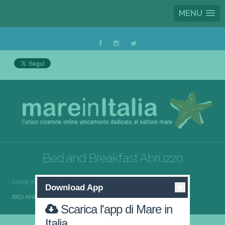
MENU
Bed and Breakfast Abruzzo
MARE IN ITALIA
BED AND BREAKFAST
Download App
BED AND BREAKFAST ABRUZZO
Scarica l'app di Mare in
Italia