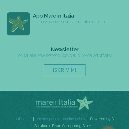
App Mare in Italia
La tua vacanza sempre a portata di mano
Newsletter
Iscriviti alla newsletter e riceverai le novità ed offerte!
ISCRIVIMI
pubblicità
privacy policy
cookie policy
Powered by St
Solution e Brain Computing S.p.A.