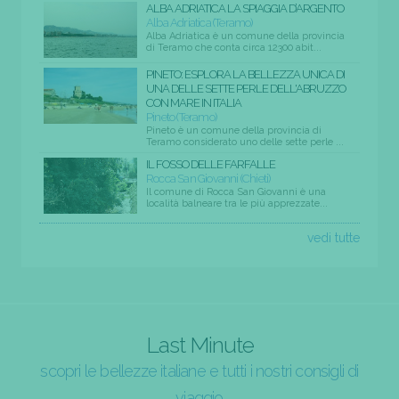
ALBA ADRIATICA LA SPIAGGIA D’ARGENTO
Alba Adriatica (Teramo)
Alba Adriatica è un comune della provincia
di Teramo che conta circa 12300 abit...
PINETO: ESPLORA LA BELLEZZA UNICA DI
UNA DELLE SETTE PERLE DELL'ABRUZZO
CON MARE IN ITALIA
Pineto (Teramo)
Pineto è un comune della provincia di
Teramo considerato uno delle sette perle ...
IL FOSSO DELLE FARFALLE
Rocca San Giovanni (Chieti)
Il comune di Rocca San Giovanni è una
località balneare tra le più apprezzate...
vedi tutte
Last Minute
scopri le bellezze italiane e tutti i nostri consigli di
viaggio