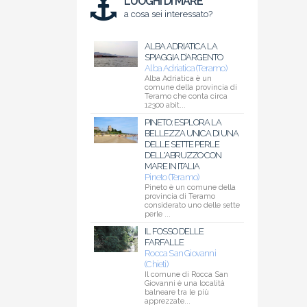
LUOGHI DI MARE
a cosa sei interessato?
ALBA ADRIATICA LA
SPIAGGIA D’ARGENTO
Alba Adriatica (Teramo)
Alba Adriatica è un
comune della provincia di
Teramo che conta circa
12300 abit...
PINETO: ESPLORA LA
BELLEZZA UNICA DI UNA
DELLE SETTE PERLE
DELL'ABRUZZO CON
MARE IN ITALIA
Pineto (Teramo)
Pineto è un comune della
provincia di Teramo
considerato uno delle sette
perle ...
IL FOSSO DELLE
FARFALLE
Rocca San Giovanni
(Chieti)
Il comune di Rocca San
Giovanni è una località
balneare tra le più
apprezzate...