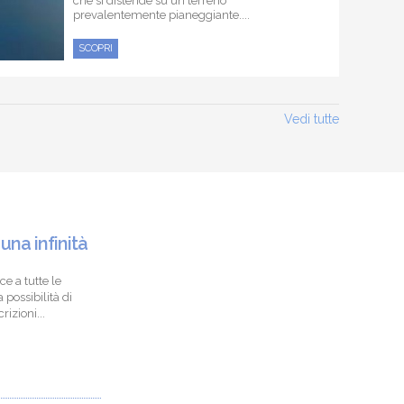
che si distende su un terreno
prevalentemente pianeggiante....
SCOPRI
Vedi tutte
 una infinità
ce a tutte le
 possibilità di
izioni...