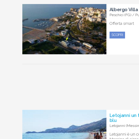
Albergo Villa
Peschici (FG) / P
Offerta smart
SCOPRI
Letojanni un 
blu
Letojanni (Messin
Letojanni è un 