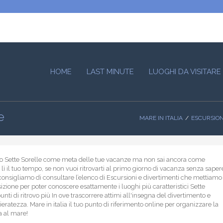
HOME
LAST MINUTE
LUOGHI DA VISITARE
e
MARE IN ITALIA
ESCURSION
to Sette Sorelle come meta delle tue vacanze ma non sai ancora come
 lì il tuo tempo, se non vuoi ritrovarti al primo giorno di vacanza senza saper
i consigliamo di consultare l’elenco di Escursioni e divertimenti che mettiamo
sizione per poter conoscere esattamente i luoghi più caratteristici Sette
punti di ritrovo più In ove trascorrere attimi all'insegna del divertimento e
eratezza. Mare in italia il tuo punto di riferimento online per organizzare la
a al mare!