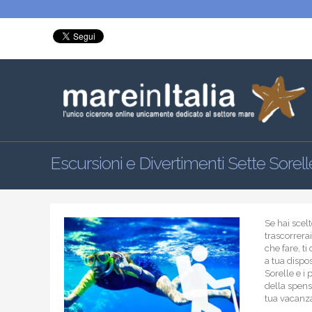
Escursioni e Divertimenti Sette Sorell
Se hai scel
trascorrerai
che fare, t
a tua dispo
Sorelle e i 
della spensi
tua vacanz