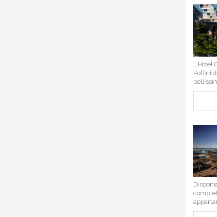
L'Hotel 
Pollini 
bellissi
Disponi
completa
appartam