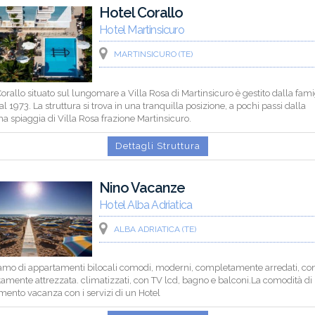
Hotel Corallo
Hotel Martinsicuro
MARTINSICURO (TE)
Corallo situato sul lungomare a Villa Rosa di Martinsicuro è gestito dalla fami
dal 1973. La struttura si trova in una tranquilla posizione, a pochi passi dalla
ma spiaggia di Villa Rosa frazione Martinsicuro.
Dettagli Struttura
Nino Vacanze
Hotel Alba Adriatica
ALBA ADRIATICA (TE)
amo di appartamenti bilocali comodi, moderni, completamente arredati, co
mente attrezzata. climatizzati, con TV lcd, bagno e balconi.La comodità di
ento vacanza con i servizi di un Hotel