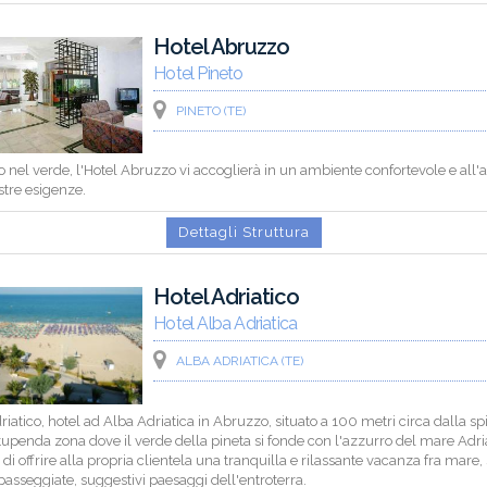
Hotel Abruzzo
Hotel Pineto
PINETO (TE)
nel verde, l'Hotel Abruzzo vi accoglierà in un ambiente confortevole e all'
stre esigenze.
Dettagli Struttura
Hotel Adriatico
Hotel Alba Adriatica
ALBA ADRIATICA (TE)
riatico, hotel ad Alba Adriatica in Abruzzo, situato a 100 metri circa dalla sp
tupenda zona dove il verde della pineta si fonde con l'azzurro del mare Adria
 di offrire alla propria clientela una tranquilla e rilassante vacanza fra mare, 
asseggiate, suggestivi paesaggi dell'entroterra.