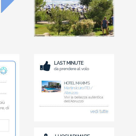
LAST MINUTE
da prendere al volo
HOTEL MAXIM'S
Martinsicuro (TE) /
Abruzzo
Vivi la bellezza autentica
dell'Abruzzo
più
re, di
vedi tutte