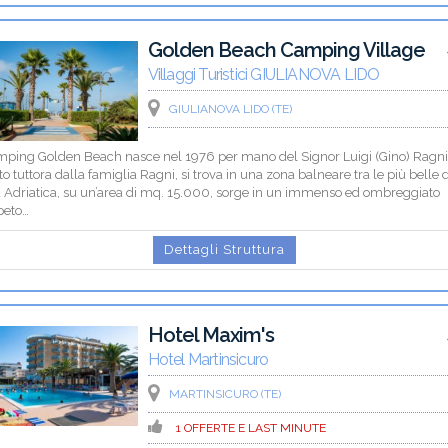
Golden Beach Camping Village
Villaggi Turistici GIULIANOVA LIDO
GIULIANOVA LIDO (TE)
amping Golden Beach nasce nel 1976 per mano del Signor Luigi (Gino) Ragn
to tuttora dalla famiglia Ragni, si trova in una zona balneare tra le più belle 
a Adriatica, su un’area di mq. 15.000, sorge in un immenso ed ombreggiato
peto…
Dettagli Struttura
Hotel Maxim's
Hotel Martinsicuro
MARTINSICURO (TE)
1 OFFERTE E LAST MINUTE