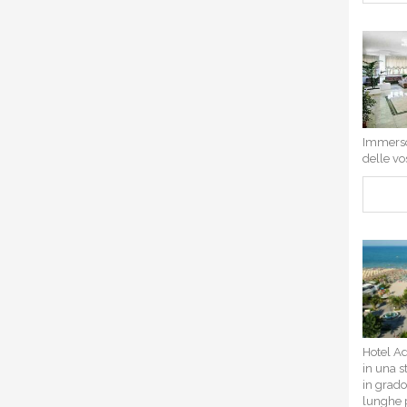
Immerso 
delle vo
Hotel Ad
in una s
in grado
lunghe p