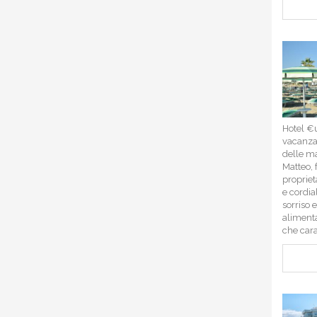
Hotel €u
vacanza 
delle ma
Matteo, 
propriet
e cordia
sorriso 
alimenta
che carat