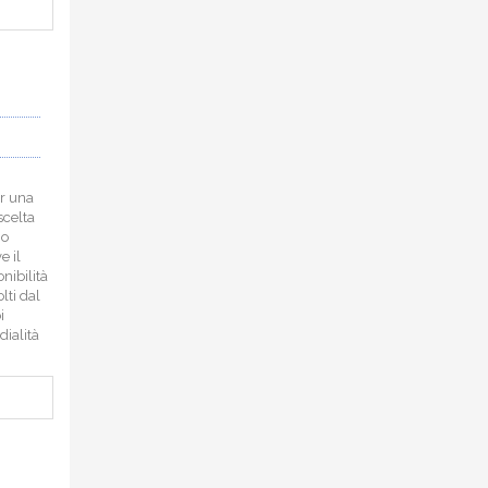
er una
scelta
io
e il
nibilità
lti dal
i
dialità