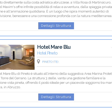
to direttamente sulla costa adriatica abruzzese, a Villa Rosa di Martinsicuro,
el Maxim's offre infinite possibilità di relax e avventura, dalla spiaggia privata
ne e all'animazione quotidiana. È un luogo che ispira momenti autentici di
ivisione, benessere e una connessione profonda con la natura mediterranea
Dettagli Struttura
Hotel Mare Blu
Hotel Pineto
PINETO (TE)
el Mare Blu di Pineto è situato all’interno della suggestiva Area Marina Protet
 Torre del Cerrano. La struttura 3 stelle, vanta una gestione familiare e la
ione vista pineta, offrendo il posto ideale per un piacevole soggiorno tra mar
a, in Abruzzo.
Dettagli Struttura