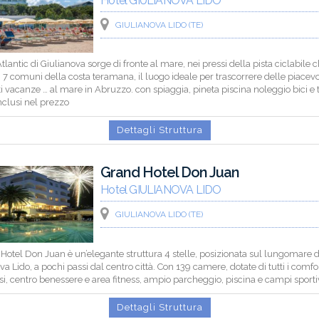
Hotel GIULIANOVA LIDO
GIULIANOVA LIDO (TE)
Atlantic di Giulianova sorge di fronte al mare, nei pressi della pista ciclabile 
i 7 comuni della costa teramana, il luogo ideale per trascorrere delle piacevo
ti vacanze … al mare in Abruzzo. con spiaggia, pineta piscina noleggio bici e 
inclusi nel prezzo
Dettagli Struttura
Grand Hotel Don Juan
Hotel GIULIANOVA LIDO
GIULIANOVA LIDO (TE)
 Hotel Don Juan è un’elegante struttura 4 stelle, posizionata sul lungomare d
va Lido, a pochi passi dal centro città. Con 139 camere, dotate di tutti i comfor
i, centro benessere e area fitness, ampio parcheggio, piscina e campi sportiv
Dettagli Struttura