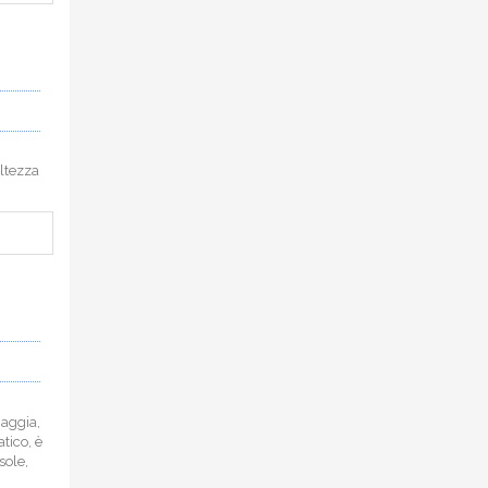
altezza
iaggia,
tico, è
sole,