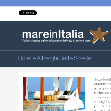
Hotel e Alberghi Sette Sorelle
Sette Sorel
durante le t
alberghi co
molto accog
dove soggio
Alberghi Set
poi...partir
vacanza al