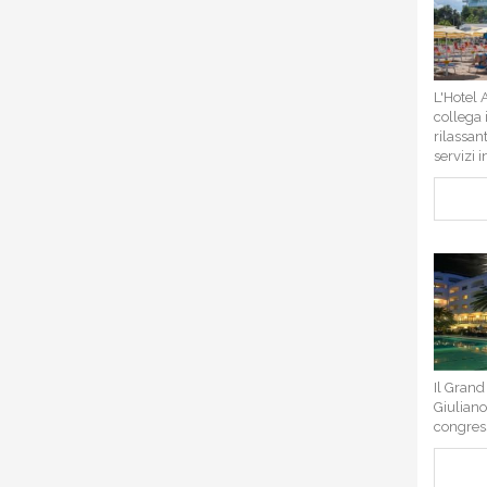
L'Hotel 
collega 
rilassan
servizi 
Il Grand
Giuliano
congress