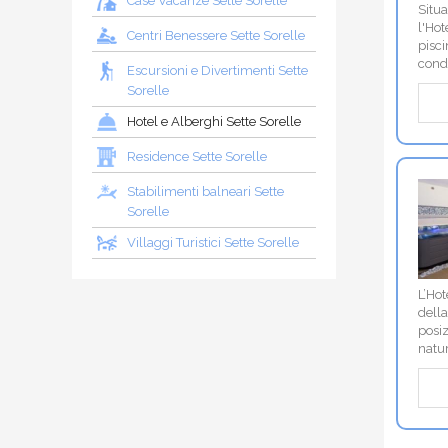
Case Vacanze Sette Sorelle
Situa
l'Hot
Centri Benessere Sette Sorelle
pisci
cond
Escursioni e Divertimenti Sette
Sorelle
Hotel e Alberghi Sette Sorelle
Residence Sette Sorelle
Stabilimenti balneari Sette
Sorelle
Villaggi Turistici Sette Sorelle
L’Hot
della
posiz
natur