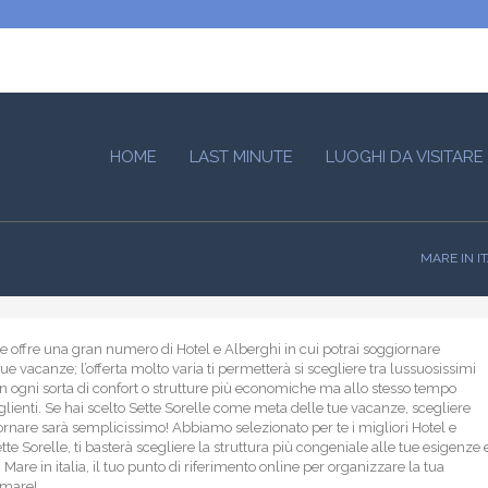
HOME
LAST MINUTE
LUOGHI DA VISITARE
MARE IN I
le offre una gran numero di Hotel e Alberghi in cui potrai soggiornare
ue vacanze; l’offerta molto varia ti permetterà si scegliere tra lussuosissimi
n ogni sorta di confort o strutture più economiche ma allo stesso tempo
lienti. Se hai scelto Sette Sorelle come meta delle tue vacanze, scegliere
rnare sarà semplicissimo! Abbiamo selezionato per te i migliori Hotel e
te Sorelle, ti basterà scegliere la struttura più congeniale alle tue esigenze 
e! Mare in italia, il tuo punto di riferimento online per organizzare la tua
 mare!