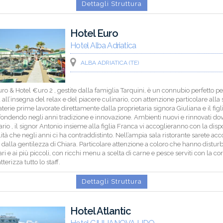
Dettagli Struttura
Hotel Euro
Hotel Alba Adriatica
ALBA ADRIATICA (TE)
ro & Hotel €uro 2 , gestite dalla famiglia Tarquini, è un connubio perfetto p
all’insegna del relax e del piacere culinario, con attenzione particolare alla 
terie prime lavorate direttamente dalla proprietaria signora Giuliana e il figl
fondendo negli anni tradizione e innovazione. Ambienti nuovi e rinnovati dov
ario , il signor Antonio insieme alla figlia Franca vi accoglieranno con la dispo
lità che negli anni ci ha contraddistinto. Nell’ampia sala ristorante sarete acco
e dalla gentilezza di Chiara. Particolare attenzione a coloro che hanno disturb
ri e ai più piccoli, con ricchi menu a scelta di carne e pesce serviti con la cor
terizza tutto lo staff.
Dettagli Struttura
Hotel Atlantic