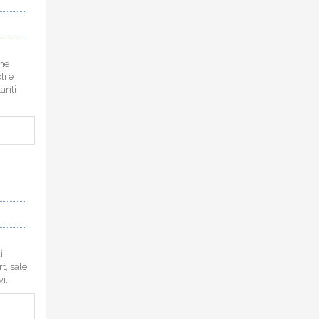
che
li e
tanti
i
t, sale
i.