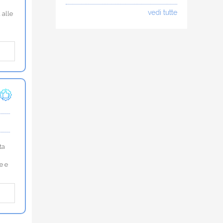
vedi tutte
 alle
.
ta
e e