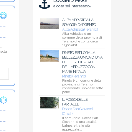
LUOGHI DI MARE
a cosa sei interessato?
ALBA ADRIATICA LA
SPIAGGIA D’ARGENTO
Alba Adriatica (Teramo)
Alba Adriatica è un
comune della provincia di
Teramo che conta circa
12300 abit...
i…
della
PINETO: ESPLORA LA
BELLEZZA UNICA DI UNA
DELLE SETTE PERLE
DELL'ABRUZZO CON
MARE IN ITALIA
Pineto (Teramo)
Pineto è un comune della
provincia di Teramo
considerato uno delle sette
perle ...
IL FOSSO DELLE
FARFALLE
Rocca San Giovanni
(Chieti)
Il comune di Rocca San
Giovanni è una località
balneare tra le più
apprezzate...