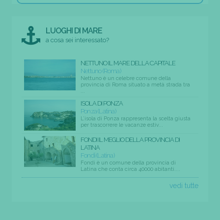
LUOGHI DI MARE
a cosa sei interessato?
NETTUNO IL MARE DELLA CAPITALE
Nettuno (Roma)
Nettuno è un celebre comune della
provincia di Roma situato a metà strada tra
...
ISOLA DI PONZA
Ponza (Latina)
L’isola di Ponza rappresenta la scelta giusta
per trascorrere le vacanze estiv...
FONDI IL MEGLIO DELLA PROVINCIA DI
LATINA
Fondi (Latina)
Fondi è un comune della provincia di
Latina che conta circa 40000 abitanti....
vedi tutte