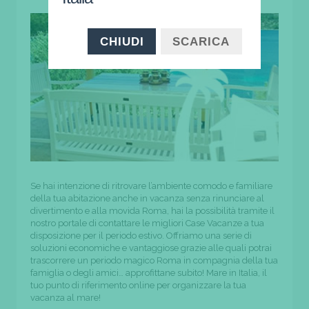
CHIUDI
SCARICA
Se hai intenzione di ritrovare l’ambiente comodo e familiare
della tua abitazione anche in vacanza senza rinunciare al
divertimento e alla movida Roma, hai la possibilità tramite il
nostro portale di contattare le migliori Case Vacanze a tua
disposizione per il periodo estivo. Offriamo una serie di
soluzioni economiche e vantaggiose grazie alle quali potrai
trascorrere un periodo magico Roma in compagnia della tua
famiglia o degli amici… approfittane subito! Mare in Italia, il
tuo punto di riferimento online per organizzare la tua
vacanza al mare!