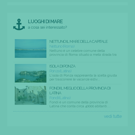
LUOGHI DI MARE
a cosa sei interessato?
NETTUNO IL MARE DELLA CAPITALE
Nettuno (Roma)
Nettuno è un celebre comune della
provincia di Roma situato a metà strada tra
...
ISOLA DI PONZA
Ponza (Latina)
L’isola di Ponza rappresenta la scelta giusta
per trascorrere le vacanze estiv...
FONDI IL MEGLIO DELLA PROVINCIA DI
LATINA
Fondi (Latina)
Fondi è un comune della provincia di
Latina che conta circa 40000 abitanti....
vedi tutte