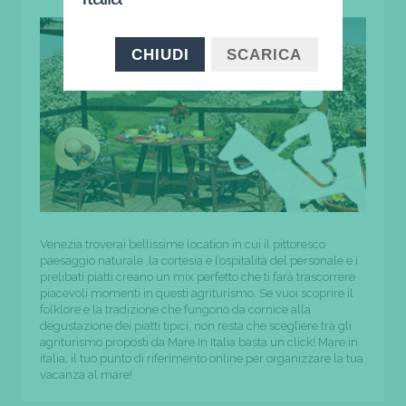
CHIUDI
SCARICA
Venezia troverai bellissime location in cui il pittoresco
paesaggio naturale ,la cortesia e l’ospitalità del personale e i
prelibati piatti creano un mix perfetto che ti farà trascorrere
piacevoli momenti in questi agriturismo. Se vuoi scoprire il
folklore e la tradizione che fungono da cornice alla
degustazione dei piatti tipici, non resta che scegliere tra gli
agriturismo proposti da Mare In Italia basta un click! Mare in
italia, il tuo punto di riferimento online per organizzare la tua
vacanza al mare!