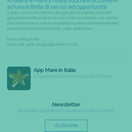
Affiliarsi a Mare in Italia vuol dire accedere
ad una infinità di servizi ed opportunità
Il gran numero di visitatori che ogni giorno registra il portale
garantisce a tutte le strutture una continua visibilità; una vetrina
d’eccezione ove si avrà la possibilità di gestire autonomamente il
proprio account caricando foto, video, descrizioni...
Fai la scelta giusta,
entra a far parte del gruppo Mare in Italia
App Mare in Italia
La tua vacanza sempre a portata di mano
Newsletter
Iscriviti alla newsletter e riceverai le novità ed offerte!
ISCRIVIMI