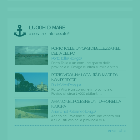
LUOGHI DI MARE
a cosa sei interessato?
PORTO TOLLE: UN'OASI DI BELLEZZA NEL
DELTA DEL PO
Porto Tolle (Rovigo)
Porto Tolle è un comune sparso della
provincia di Rovigo di circa 10mila abitan...
PORTO VIRO UNA LOCALITÀ DI MARE DA
NON PERDERE
Porto Viro (Rovigo)
Porto Viro è un comune in provincia di
Rovigo di circa 15000 abitanti....
ARIANO NEL POLESINE UN TUFFO NELLA
NATURA
Ariano nel Polesine (Rovigo)
Ariano nel Polesine è il comune veneto più
a Sud, situato nella provincia di R...
vedi tutte