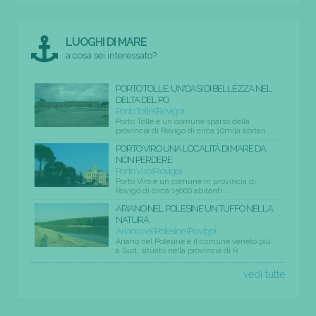
LUOGHI DI MARE
a cosa sei interessato?
PORTO TOLLE: UN'OASI DI BELLEZZA NEL
DELTA DEL PO
Porto Tolle (Rovigo)
Porto Tolle è un comune sparso della
provincia di Rovigo di circa 10mila abitan...
PORTO VIRO UNA LOCALITÀ DI MARE DA
NON PERDERE
Porto Viro (Rovigo)
Porto Viro è un comune in provincia di
Rovigo di circa 15000 abitanti....
ARIANO NEL POLESINE UN TUFFO NELLA
NATURA
Ariano nel Polesine (Rovigo)
Ariano nel Polesine è il comune veneto più
a Sud, situato nella provincia di R...
vedi tutte