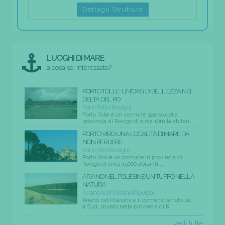
Dettagli Struttura
LUOGHI DI MARE
a cosa sei interessato?
PORTO TOLLE: UN'OASI DI BELLEZZA NEL
DELTA DEL PO
Porto Tolle (Rovigo)
Porto Tolle è un comune sparso della
provincia di Rovigo di circa 10mila abitan...
PORTO VIRO UNA LOCALITÀ DI MARE DA
NON PERDERE
Porto Viro (Rovigo)
Porto Viro è un comune in provincia di
Rovigo di circa 15000 abitanti....
ARIANO NEL POLESINE UN TUFFO NELLA
NATURA
Ariano nel Polesine (Rovigo)
Ariano nel Polesine è il comune veneto più
a Sud, situato nella provincia di R...
vedi tutte