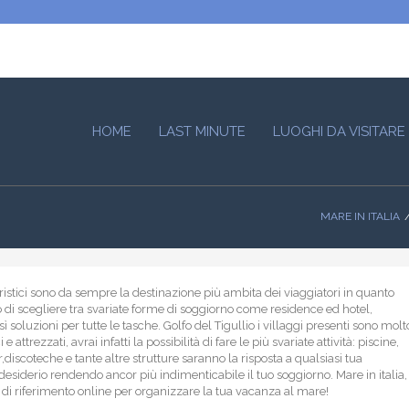
HOME
LAST MINUTE
LUOGHI DA VISITARE
MARE IN ITALIA
turistici sono da sempre la destinazione più ambita dei viaggiatori in quanto
di scegliere tra svariate forme di soggiorno come residence ed hotel,
ì soluzioni per tutte le tasche. Golfo del Tigullio i villaggi presenti sono molt
i e attrezzati, avrai infatti la possibilità di fare le più svariate attività: piscine,
,discoteche e tante altre strutture saranno la risposta a qualsiasi tua
desiderio rendendo ancor più indimenticabile il tuo soggiorno. Mare in italia,
o di riferimento online per organizzare la tua vacanza al mare!