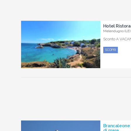
Hotel Ristora
Melendugno (LE) 
Sconto A VACA
SCOPRI
Brancaleone l
di mare