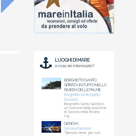
LUOGHI DI MARE
a cosa sei interessato?
BORGHETTO SANTO
SPIRITO UN TUFFO NELLA
RIVIERA DELLE PALME
Borghetto Santo Spirito
(Savona)
Borghetto Santo Spirito è
un comune della provincia
di Savona nella Riviera
Lig...
GENOVA
Genova (Genova)
“Genova viene, per così