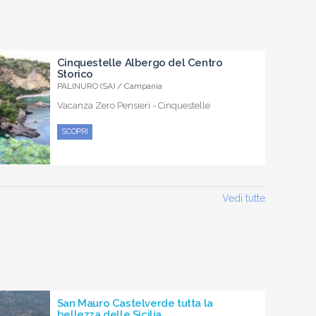
Cinquestelle Albergo del Centro
Storico
PALINURO (SA) / Campania
Vacanza Zero Pensieri - Cinquestelle
SCOPRI
Vedi tutte
San Mauro Castelverde tutta la
bellezza delle Sicilia