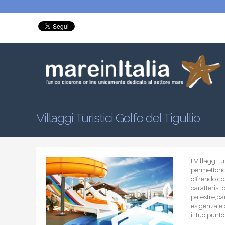
Villaggi Turistici Golfo del Tigullio
I Villaggi 
permettono 
offrendo cos
caratteristic
palestre,bar
esigenza e 
il tuo punt