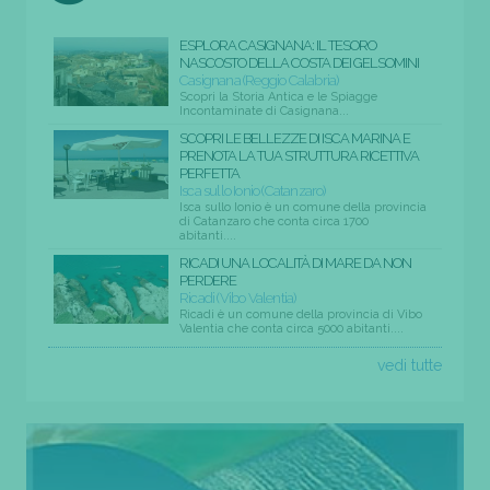
ESPLORA CASIGNANA: IL TESORO
NASCOSTO DELLA COSTA DEI GELSOMINI
Casignana (Reggio Calabria)
Scopri la Storia Antica e le Spiagge
Incontaminate di Casignana...
SCOPRI LE BELLEZZE DI ISCA MARINA E
PRENOTA LA TUA STRUTTURA RICETTIVA
PERFETTA
Isca sullo Ionio (Catanzaro)
Isca sullo Ionio è un comune della provincia
di Catanzaro che conta circa 1700
abitanti....
RICADI UNA LOCALITÀ DI MARE DA NON
PERDERE
Ricadi (Vibo Valentia)
Ricadi è un comune della provincia di Vibo
Valentia che conta circa 5000 abitanti....
vedi tutte