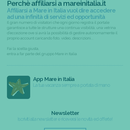
Perchè affiliarsi a mareinitalia.it
Affiliarsi a Mare in Italia vuol dire accedere
ad una infinità di servizi ed opportunità
Il gran numero di visitatori che ogni giorno registra il portale
garantisce a tutte le strutture una continua visibilità; una vetrina
d’eccezione ove si avrà la possibilità di gestire autonomamente il
proprio account caricando foto, video, descrizioni...
Fai la scelta giusta,
entra a far parte del gruppo Mare in Italia
App Mare in Italia
La tua vacanza sempre a portata di mano
Newsletter
Iscriviti alla newsletter e riceverai le novità ed offerte!