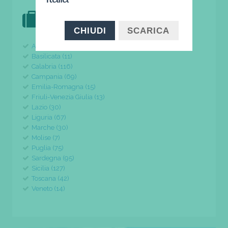
DOVE VAI IN VACANZA?
il tuo viaggio parte da qui
CHIUDI
SCARICA
Abruzzo (24)
Basilicata (11)
Calabria (116)
Campania (69)
Emilia-Romagna (15)
Friuli-Venezia Giulia (13)
Lazio (30)
Liguria (67)
Marche (30)
Molise (7)
Puglia (75)
Sardegna (95)
Sicilia (127)
Toscana (42)
Veneto (14)