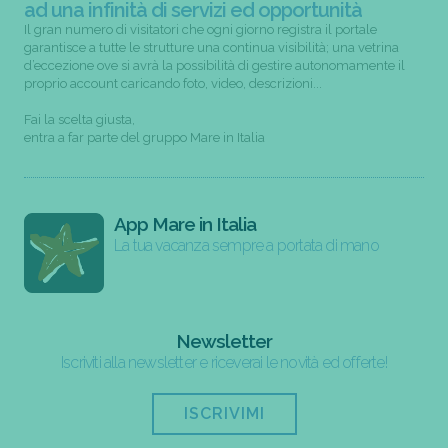
ad una infinità di servizi ed opportunità
Il gran numero di visitatori che ogni giorno registra il portale
garantisce a tutte le strutture una continua visibilità; una vetrina
d’eccezione ove si avrà la possibilità di gestire autonomamente il
proprio account caricando foto, video, descrizioni...
Fai la scelta giusta,
entra a far parte del gruppo Mare in Italia
App Mare in Italia
La tua vacanza sempre a portata di mano
Newsletter
Iscriviti alla newsletter e riceverai le novità ed offerte!
ISCRIVIMI