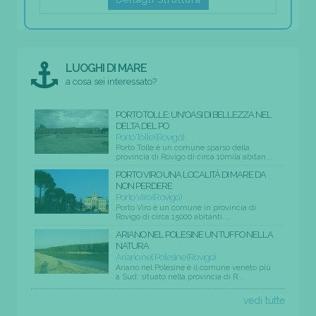
LUOGHI DI MARE
a cosa sei interessato?
PORTO TOLLE: UN'OASI DI BELLEZZA NEL
DELTA DEL PO
Porto Tolle (Rovigo)
Porto Tolle è un comune sparso della
provincia di Rovigo di circa 10mila abitan...
PORTO VIRO UNA LOCALITÀ DI MARE DA
NON PERDERE
Porto Viro (Rovigo)
Porto Viro è un comune in provincia di
Rovigo di circa 15000 abitanti....
ARIANO NEL POLESINE UN TUFFO NELLA
NATURA
Ariano nel Polesine (Rovigo)
Ariano nel Polesine è il comune veneto più
a Sud, situato nella provincia di R...
vedi tutte