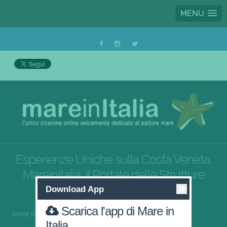
MENU
Esperienze Uniche sulla Costa Veneta:
MareinItalia, il Portale delle Strutture
Ricettive al Mare
Download App
Scarica l'app di Mare in
MARE IN ITALIA
VENETO
Italia