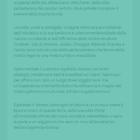
scoperta delle più affascinanti città d'arte, delle ville
palladiane e dei casolari antichi, dove potrete riscoprire il
piacere della buona tavola.
La costa, vasta e variegata, si bagna nelle acque cristalline
dell'Adriatico, e la sua bellezza è ulteriormente esaltata dalla
natura circostante e dall'efficienza delle nostre strutture
ricettive. I lidi di Venezia, Jesolo, Chioggia, Bibione, Eraclea e
Caorle sono solo alcune delle perle balneari che fanno della
nostra regione una meta turistica irresistibile.
Sperimentate l'autentica ospitalità italiana nei nostri
alberghi, residence e bed & breakfast sul mare. Siamo qui
per offrirvi non solo un luogo dove soggiornare, ma
un'esperienza indimenticabile che abbraccia il meglio del
nostro patrimonio culturale, artistico e gastronomico.
Esplorate il Veneto, dove ogni struttura è un invito a vivere il
fascino unico di questa terra, dalle sue città d'arte
all'orizzonte infinito del mare Adriatico. MareinItalia vi apre
le porte a un soggiorno che sarà un inno all'eccellenza
dell'accoglienza italiana.