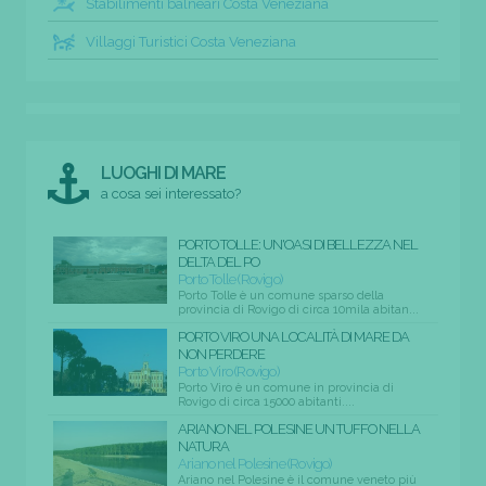
Stabilimenti balneari Costa Veneziana
Villaggi Turistici Costa Veneziana
LUOGHI DI MARE
a cosa sei interessato?
PORTO TOLLE: UN'OASI DI BELLEZZA NEL
DELTA DEL PO
Porto Tolle (Rovigo)
Porto Tolle è un comune sparso della
provincia di Rovigo di circa 10mila abitan...
PORTO VIRO UNA LOCALITÀ DI MARE DA
NON PERDERE
Porto Viro (Rovigo)
Porto Viro è un comune in provincia di
Rovigo di circa 15000 abitanti....
ARIANO NEL POLESINE UN TUFFO NELLA
NATURA
Ariano nel Polesine (Rovigo)
Ariano nel Polesine è il comune veneto più