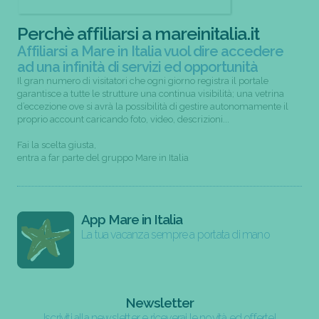
Perchè affiliarsi a mareinitalia.it
Affiliarsi a Mare in Italia vuol dire accedere
ad una infinità di servizi ed opportunità
Il gran numero di visitatori che ogni giorno registra il portale
garantisce a tutte le strutture una continua visibilità; una vetrina
d’eccezione ove si avrà la possibilità di gestire autonomamente il
proprio account caricando foto, video, descrizioni...
Fai la scelta giusta,
entra a far parte del gruppo Mare in Italia
App Mare in Italia
La tua vacanza sempre a portata di mano
Newsletter
Iscriviti alla newsletter e riceverai le novità ed offerte!