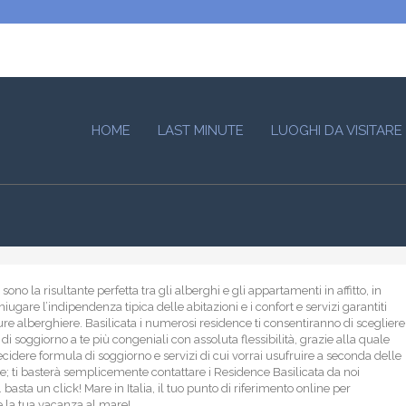
HOME
LAST MINUTE
LUOGHI DA VISITARE
sono la risultante perfetta tra gli alberghi e gli appartamenti in affitto, in
iugare l’indipendenza tipica delle abitazioni e i confort e servizi garantiti
ture alberghiere. Basilicata i numerosi residence ti consentiranno di scegliere
di soggiorno a te più congeniali con assoluta flessibilità, grazie alla quale
ecidere formula di soggiorno e servizi di cui vorrai usufruire a seconda delle
e; ti basterà semplicemente contattare i Residence Basilicata da noi
 basta un click! Mare in Italia, il tuo punto di riferimento online per
 la tua vacanza al mare!