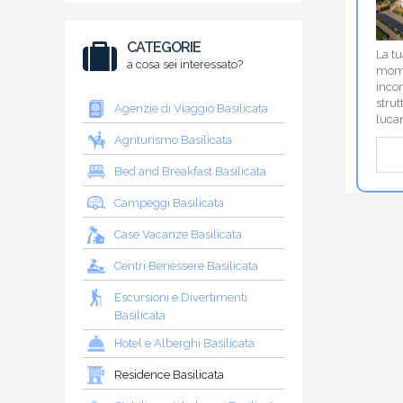
CATEGORIE
La tu
a cosa sei interessato?
mome
incon
strut
Agenzie di Viaggio Basilicata
luca
Agriturismo Basilicata
Bed and Breakfast Basilicata
Campeggi Basilicata
Case Vacanze Basilicata
Centri Benessere Basilicata
Escursioni e Divertimenti
Basilicata
Hotel e Alberghi Basilicata
Residence Basilicata