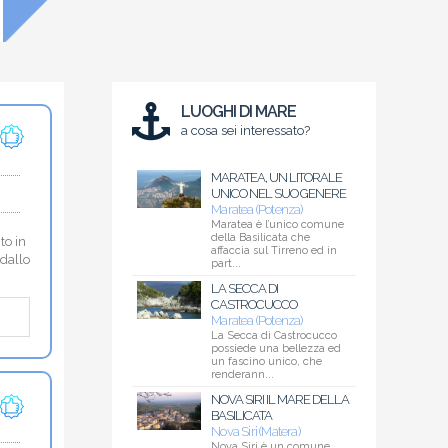
LUOGHI DI MARE
a cosa sei interessato?
MARATEA, UN LITORALE
UNICO NEL SUO GENERE
Maratea (Potenza)
Maratea è l’unico comune
della Basilicata che
to in
affaccia sul Tirreno ed in
 dallo
part...
LA SECCA DI
CASTROCUCCO
Maratea (Potenza)
La Secca di Castrocucco
possiede una bellezza ed
un fascino unico, che
renderann...
NOVA SIRI IL MARE DELLA
BASILICATA
Nova Siri (Matera)
Nova Siri è un comune