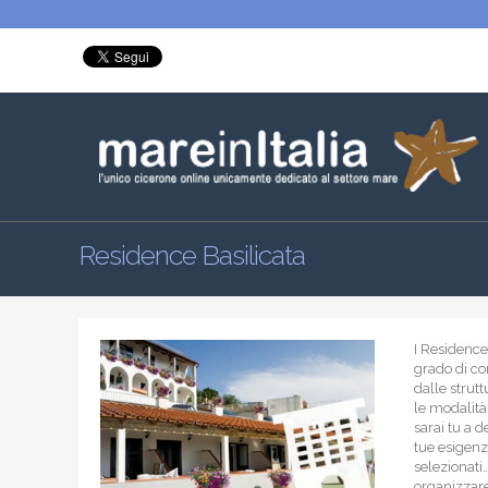
Residence Basilicata
I Residence 
grado di con
dalle strut
le modalità 
sarai tu a d
tue esigenz
selezionati…
organizzare