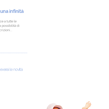
 una infinità
ce a tutte le
 possibilità di
izioni...
ceverai le novità