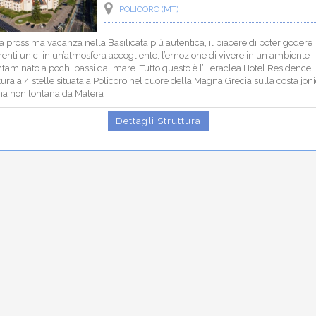
POLICORO (MT)
a prossima vacanza nella Basilicata più autentica, il piacere di poter godere
nti unici in un’atmosfera accogliente, l’emozione di vivere in un ambiente
taminato a pochi passi dal mare. Tutto questo è l’Heraclea Hotel Residence,
tura a 4 stelle situata a Policoro nel cuore della Magna Grecia sulla costa jon
na non lontana da Matera
Dettagli Struttura