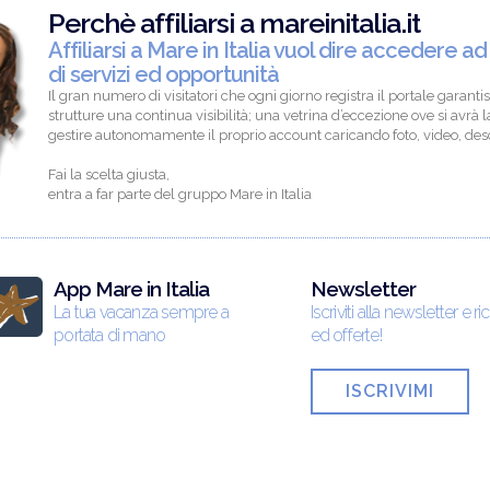
Perchè affiliarsi a mareinitalia.it
Affiliarsi a Mare in Italia vuol dire accedere ad
di servizi ed opportunità
Il gran numero di visitatori che ogni giorno registra il portale garantis
strutture una continua visibilità; una vetrina d’eccezione ove si avrà la
gestire autonomamente il proprio account caricando foto, video, descr
Fai la scelta giusta,
entra a far parte del gruppo Mare in Italia
App Mare in Italia
Newsletter
La tua vacanza sempre a
Iscriviti alla newsletter e ri
portata di mano
ed offerte!
ISCRIVIMI