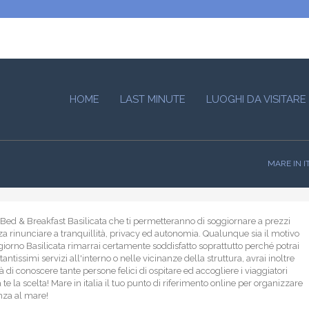
HOME
LAST MINUTE
LUOGHI DA VISITARE
MARE IN I
i Bed & Breakfast Basilicata che ti permetteranno di soggiornare a prezzi
a rinunciare a tranquillità, privacy ed autonomia. Qualunque sia il motivo
giorno Basilicata rimarrai certamente soddisfatto soprattutto perché potrai
antissimi servizi all'interno o nelle vicinanze della struttura, avrai inoltre
à di conoscere tante persone felici di ospitare ed accogliere i viaggiatori
a te la scelta! Mare in italia il tuo punto di riferimento online per organizzare
nza al mare!