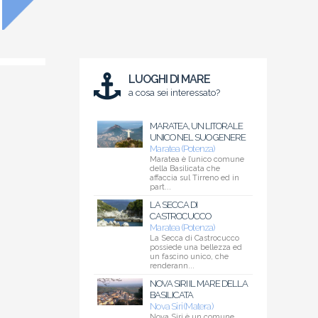
LUOGHI DI MARE
a cosa sei interessato?
MARATEA, UN LITORALE
UNICO NEL SUO GENERE
Maratea (Potenza)
Maratea è l’unico comune
della Basilicata che
affaccia sul Tirreno ed in
part...
LA SECCA DI
CASTROCUCCO
Maratea (Potenza)
La Secca di Castrocucco
possiede una bellezza ed
un fascino unico, che
renderann...
NOVA SIRI IL MARE DELLA
BASILICATA
Nova Siri (Matera)
Nova Siri è un comune