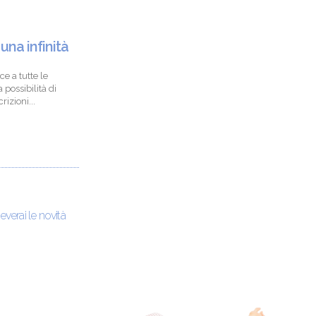
 una infinità
ce a tutte le
 possibilità di
izioni...
ceverai le novità