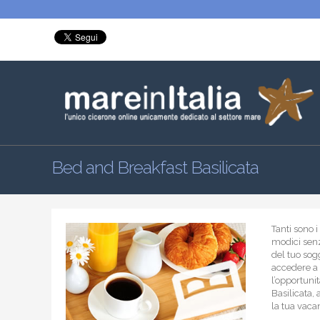
Bed and Breakfast Basilicata
Tanti sono 
modici senz
del tuo sog
accedere a t
l’opportunit
Basilicata, 
la tua vaca