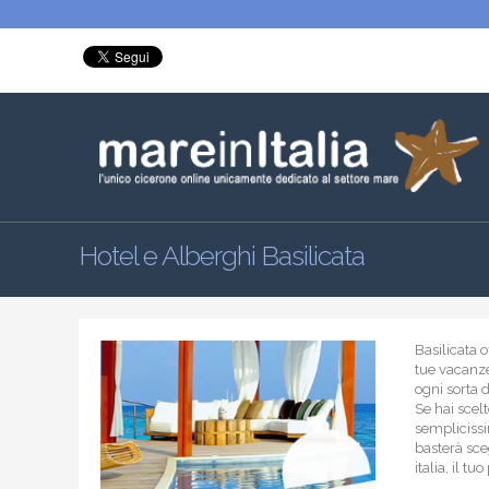
Hotel e Alberghi Basilicata
Basilicata 
tue vacanze;
ogni sorta 
Se hai scel
semplicissi
basterà sceg
italia, il t