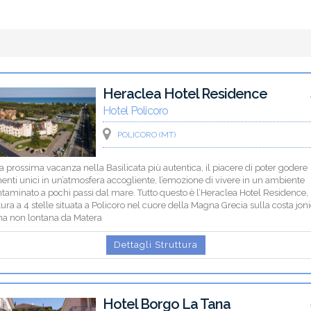
Heraclea Hotel Residence
Hotel Policoro
POLICORO (MT)
a prossima vacanza nella Basilicata più autentica, il piacere di poter godere
nti unici in un’atmosfera accogliente, l’emozione di vivere in un ambiente
taminato a pochi passi dal mare. Tutto questo è l’Heraclea Hotel Residence,
tura a 4 stelle situata a Policoro nel cuore della Magna Grecia sulla costa jon
na non lontana da Matera
Dettagli Struttura
Hotel Borgo La Tana