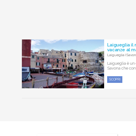
Laigueglia il
vacanze al m
Laigueglia (Savon
Laigueglia è un
Savona che conta
SCOPRI