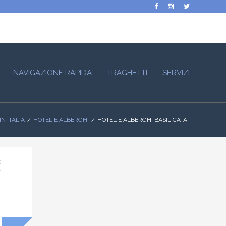
NAVIGAZIONE RAPIDA
TRAGHETTI
SERVIZI
N ITALIA
HOTEL E ALBERGHI
HOTEL E ALBERGHI BASILICATA
e
n
.