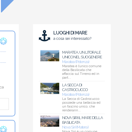
LUOGHI DI MARE
a cosa sei interessato?
MARATEA, UN LITORALE
UNICO NEL SUO GENERE
Maratea (Potenza)
Maratea è l’unico comune
della Basilicata che
affaccia sul Tirreno ed in
part...
LA SECCA DI
ica
CASTROCUCCO
Maratea (Potenza)
La Secca di Castrocucco
possiede una bellezza ed
un fascino unico, che
renderann...
NOVA SIRI IL MARE DELLA
BASILICATA
Nova Siri (Matera)
Nova Siri è un comune