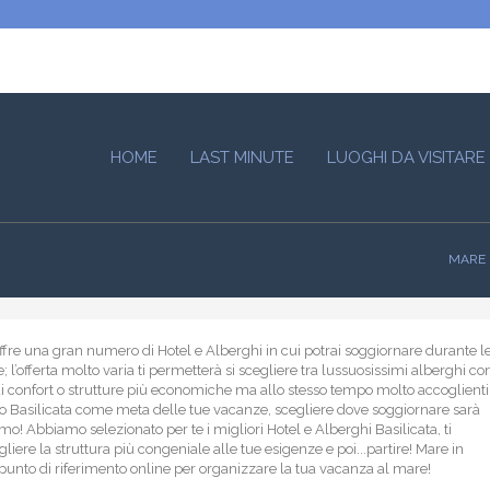
HOME
LAST MINUTE
LUOGHI DA VISITARE
MARE I
offre una gran numero di Hotel e Alberghi in cui potrai soggiornare durante l
 l’offerta molto varia ti permetterà si scegliere tra lussuosissimi alberghi co
di confort o strutture più economiche ma allo stesso tempo molto accoglienti
to Basilicata come meta delle tue vacanze, scegliere dove soggiornare sarà
mo! Abbiamo selezionato per te i migliori Hotel e Alberghi Basilicata, ti
liere la struttura più congeniale alle tue esigenze e poi...partire! Mare in
uo punto di riferimento online per organizzare la tua vacanza al mare!