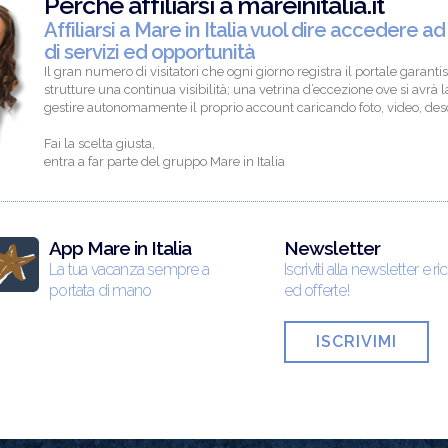
Perchè affiliarsi a mareinitalia.it
Affiliarsi a Mare in Italia vuol dire accedere ad
di servizi ed opportunità
Il gran numero di visitatori che ogni giorno registra il portale garantis
strutture una continua visibilità; una vetrina d’eccezione ove si avrà la
gestire autonomamente il proprio account caricando foto, video, descr
Fai la scelta giusta,
entra a far parte del gruppo Mare in Italia
App Mare in Italia
Newsletter
La tua vacanza sempre a
Iscriviti alla newsletter e ri
portata di mano
ed offerte!
ISCRIVIMI