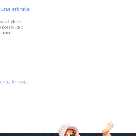
 una infinità
ce a tutte le
 possibilità di
izioni...
ceverai le novità