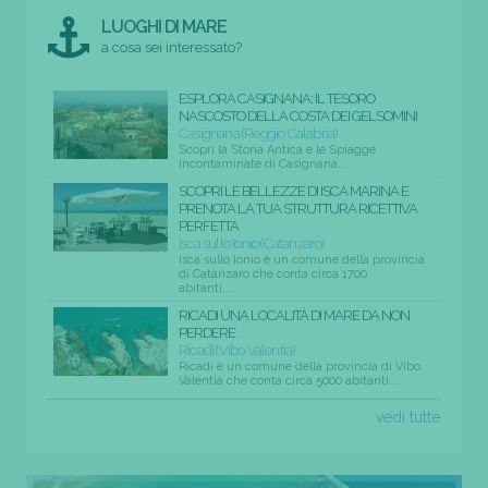
LUOGHI DI MARE
a cosa sei interessato?
ESPLORA CASIGNANA: IL TESORO
NASCOSTO DELLA COSTA DEI GELSOMINI
Casignana (Reggio Calabria)
Scopri la Storia Antica e le Spiagge
Incontaminate di Casignana...
SCOPRI LE BELLEZZE DI ISCA MARINA E
PRENOTA LA TUA STRUTTURA RICETTIVA
PERFETTA
Isca sullo Ionio (Catanzaro)
Isca sullo Ionio è un comune della provincia
di Catanzaro che conta circa 1700
abitanti....
RICADI UNA LOCALITÀ DI MARE DA NON
PERDERE
Ricadi (Vibo Valentia)
Ricadi è un comune della provincia di Vibo
Valentia che conta circa 5000 abitanti....
vedi tutte