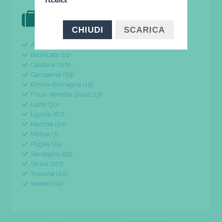
DOVE VAI IN VACANZA?
il tuo viaggio parte da qui
CHIUDI
SCARICA
Abruzzo (24)
Basilicata (11)
Calabria (116)
Campania (69)
Emilia-Romagna (15)
Friuli-Venezia Giulia (13)
Lazio (30)
Liguria (67)
Marche (30)
Molise (7)
Puglia (75)
Sardegna (95)
Sicilia (127)
Toscana (42)
Veneto (14)