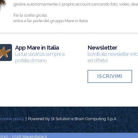
gestire autonomamente il proprio account caricando foto, video, descr
Fai la scelta giusta,
entra a far parte del gruppo Mare in Italia
App Mare in Italia
Newsletter
La tua vacanza sempre a
Iscriviti alla newsletter e ri
portata di mano
ed offerte!
ISCRIVIMI
cookie policy
Powered by St Solution e Brain Computing S.p.A.
2010 - 2026 MareInItalia.it