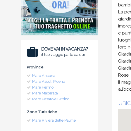
bambin
La pec
giardi
imprez
e punt
luoghi
loro n
DOVE VAI IN VACANZA?
Giardi
il tuo viaggio parte da qui
Giardi
Province
Giardi
Rose.
Mare Ancona
Mare Ascoli Piceno
Il mag
Mare Fermo
all’oc
Mare Macerata
Mare Pesaro e Urbino
UBIC
Zone Turistiche
Mare Riviera delle Palme