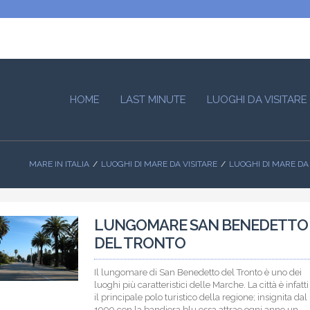
HOME
LAST MINUTE
LUOGHI DA VISITARE
MARE IN ITALIA
LUOGHI DI MARE DA VISITARE
LUOGHI DI MARE DA
LUNGOMARE SAN BENEDETTO
DEL TRONTO
Il lungomare di San Benedetto del Tronto è uno dei
luoghi più caratteristici delle Marche. La città è infatti
il principale polo turistico della regione; insignita dal
1999 con la bandiera blu essa attrae ogni anno un