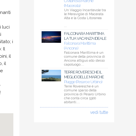
Civitanova Marche
(Macerata)
Un Viaggio Incantevole tra
nanti
le Meraviglie di Macerata
Alta e la Costa Litoranea
...
 luci
FALCONARA MARITTIMA
i
LA TUA VACANZA IDEALE
tato; i
Falconara Marittima
(Ancona)
 Il
Falconara Marittima è un
ni, il
comune della provincia di
Ancona attiguo allo stesso
, il
capoluogo....
le
TERRE ROVERESCHE IL
MEGLIO DELLE MARCHE
Piagge (Pesaro e Urbino)
e
Terre Roveresche è un
comune sparso della
!
provincia di Pesaro Urbino
che conta circa 5300
abitanti....
vedi tutte