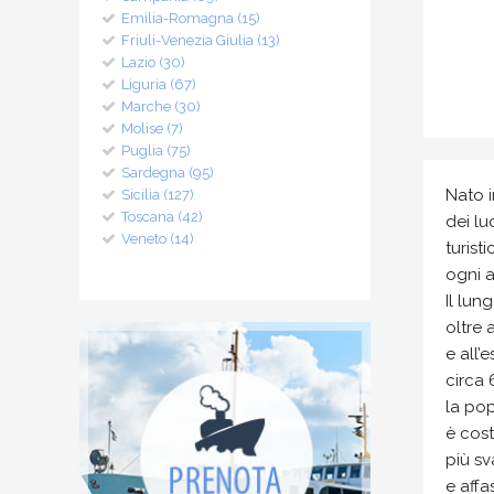
Emilia-Romagna (15)
Friuli-Venezia Giulia (13)
Lazio (30)
Liguria (67)
Marche (30)
Molise (7)
Puglia (75)
Sardegna (95)
Nato i
Sicilia (127)
Toscana (42)
dei lu
Veneto (14)
turist
ogni a
Il lun
oltre 
e all’
circa 
la pop
è cost
più sv
e affa