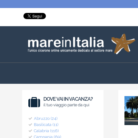
DOVE VAI IN VACANZA?
il tuo viaggio parte da qui
Abruzzo (24)
Basilicata (11)
Calabria (116)
Campania (69)