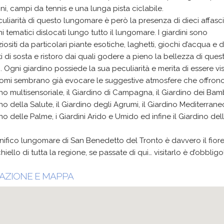
i, campi da tennis e una lunga pista ciclabile.
uliarità di questo lungomare è però la presenza di dieci affasci
ni tematici dislocati lungo tutto il lungomare. I giardini sono
iositi da particolari piante esotiche, laghetti, giochi d’acqua e di
i di sosta e ristoro dai quali godere a pieno la bellezza di quest
. Ogni giardino possiede la sua peculiarità e merita di essere visi
omi sembrano già evocare le suggestive atmosfere che offrono:
no multisensoriale, il Giardino di Campagna, il Giardino dei Bambi
no della Salute, il Giardino degli Agrumi, il Giardino Mediterraneo
no delle Palme, i Giardini Arido e Umido ed infine il Giardino del
nifico lungomare di San Benedetto del Tronto è davvero il fior
chiello di tutta la regione, se passate di qui… visitarlo è d’obbligo
AZIONE E MAPPA