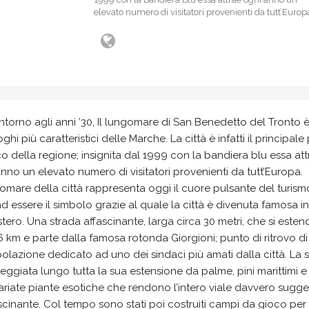
elevato numero di visitatori provenienti da tutt’Europ
ntorno agli anni ’30, Il lungomare di San Benedetto del Tronto 
oghi più caratteristici delle Marche. La città è infatti il principale
ico della regione; insignita dal 1999 con la bandiera blu essa at
nno un elevato numero di visitatori provenienti da tutt’Europa.
gomare della città rappresenta oggi il cuore pulsante del turism
ad essere il simbolo grazie al quale la città è divenuta famosa in 
estero. Una strada affascinante, larga circa 30 metri, che si este
6 km e parte dalla famosa rotonda Giorgioni; punto di ritrovo di
olazione dedicato ad uno dei sindaci più amati dalla città. La 
eggiata lungo tutta la sua estensione da palme, pini marittimi e
ariate piante esotiche che rendono l’intero viale davvero sugge
scinante. Col tempo sono stati poi costruiti campi da gioco per