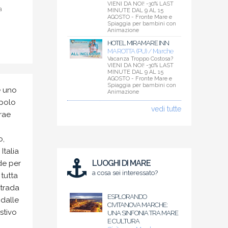
VIENI DA NOI! -30% LAST
a
MINUTE DAL 9 AL 15
AGOSTO - Fronte Mare e
Spiaggia per bambini con
Animazione
HOTEL MIRAMARE INN
MAROTTA (PU) / Marche
Vacanza Troppo Costosa?
VIENI DA NOI! -30% LAST
MINUTE DAL 9 AL 15
AGOSTO - Fronte Mare e
Spiaggia per bambini con
è uno
Animazione
 polo
vedi tutte
trae
o,
Italia
LUOGHI DI MARE
nde per
a cosa sei interessato?
 tutta
strada
ESPLORANDO
 dalle
CIVITANOVA MARCHE:
stivo
UNA SINFONIA TRA MARE
E CULTURA